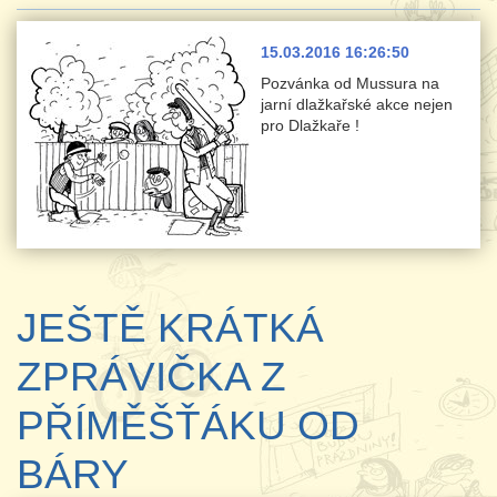
15.03.2016 16:26:50
Pozvánka od Mussura na
jarní dlažkařské akce nejen
pro Dlažkaře !
JEŠTĚ KRÁTKÁ
ZPRÁVIČKA Z
PŘÍMĚŠŤÁKU OD
BÁRY