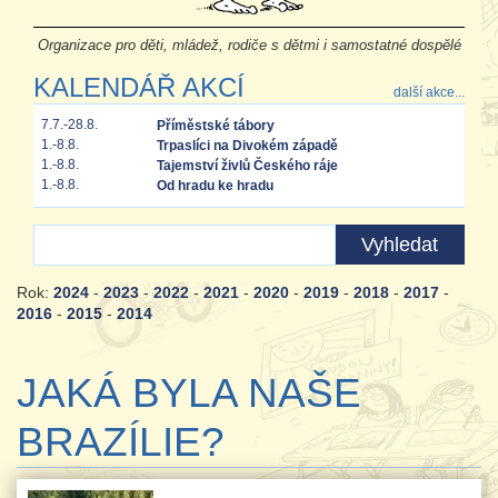
Organizace pro děti, mládež, rodiče s dětmi i samostatné dospělé
KALENDÁŘ AKCÍ
další akce...
7.7.-28.8.
Příměstské tábory
1.-8.8.
Trpaslíci na Divokém západě
1.-8.8.
Tajemství živlů Českého ráje
1.-8.8.
Od hradu ke hradu
Rok:
2024
-
2023
-
2022
-
2021
-
2020
-
2019
-
2018
-
2017
-
2016
-
2015
-
2014
JAKÁ BYLA NAŠE
BRAZÍLIE?