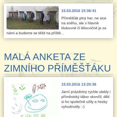
15.03.2016 15:36:41
Příměšťák plný her, ne sice
na sněhu, ale v hlavně
klubovně či tělocvičně je za
námi a budeme se těšit na příště...
MALÁ ANKETA ZE
ZIMNÍHO PŘÍMĚŠŤÁKU
15.03.2016 13:20:36
Jarní prázdniny rychle utekly i
příměstský tábor skončil, děti
si ho společně užily a hezky
vyhodnotily :-)