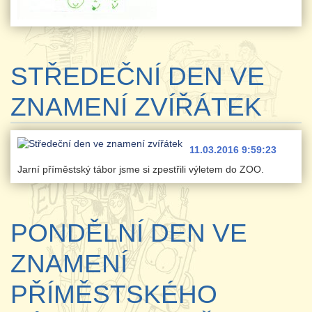
STŘEDEČNÍ DEN VE
ZNAMENÍ ZVÍŘÁTEK
11.03.2016 9:59:23
Jarní příměstský tábor jsme si zpestřili výletem do ZOO.
PONDĚLNÍ DEN VE
ZNAMENÍ
PŘÍMĚSTSKÉHO