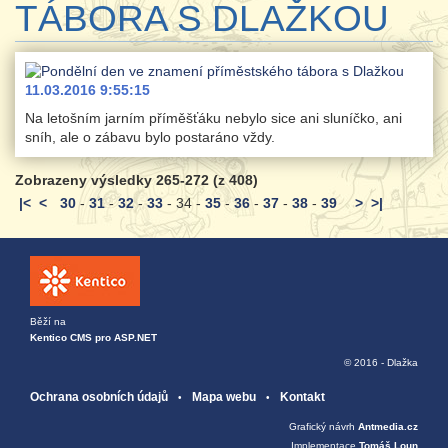
TÁBORA S DLAŽKOU
11.03.2016 9:55:15
Na letošním jarním příměšťáku nebylo sice ani sluníčko, ani
sníh, ale o zábavu bylo postaráno vždy.
Zobrazeny výsledky 265-272 (z 408)
|<
<
30
-
31
-
32
-
33
-
34
-
35
-
36
-
37
-
38
-
39
>
>|
Běží na
Kentico CMS pro ASP.NET
© 2016 - Dlažka
Ochrana osobních údajů
Mapa webu
Kontakt
Grafický návrh
Antmedia.cz
Implementace
Tomáš Loun