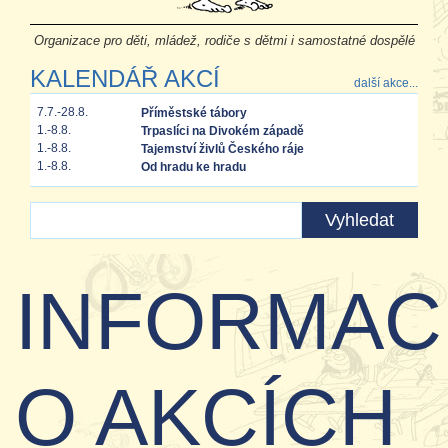
Organizace pro děti, mládež, rodiče s dětmi i samostatné dospělé
KALENDÁŘ AKCÍ
další akce...
7.7.-28.8.
Příměstské tábory
1.-8.8.
Trpaslíci na Divokém západě
1.-8.8.
Tajemství živlů Českého ráje
1.-8.8.
Od hradu ke hradu
INFORMAC
O AKCÍCH