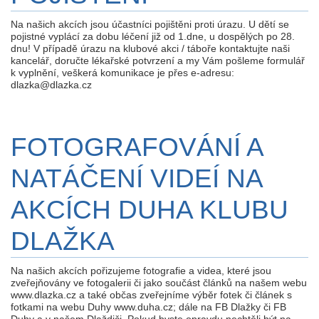
Na našich akcích jsou účastníci pojištěni proti úrazu. U dětí se
pojistné vyplácí za dobu léčení již od 1.dne, u dospělých po 28.
dnu! V případě úrazu na klubové akci / táboře kontaktujte naši
kancelář, doručte lékařské potvrzení a my Vám pošleme formulář
k vyplnění, veškerá komunikace je přes e-adresu:
dlazka@dlazka.cz
FOTOGRAFOVÁNÍ A
NATÁČENÍ VIDEÍ NA
AKCÍCH DUHA KLUBU
DLAŽKA
Na našich akcích pořizujeme fotografie a videa, které jsou
zveřejňovány ve fotogalerii či jako součást článků na našem webu
www.dlazka.cz a také občas zveřejníme výběr fotek či článek s
fotkami na webu Duhy www.duha.cz; dále na FB Dlažky či FB
Duhy a v našem Dlaždiči. Pokud byste opravdu nechtěli být na