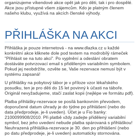
organizujeme víkendové akce opět jak pro děti, tak i pro dospělé.
Akce jsou přístupné všem zájemcům. Kdo je platným členem
našeho klubu, využívá na akcích členské výhody.
PŘIHLÁŠKA NA AKCI
Přihláška je pouze internetová - na www.dlazka.cz u každé
konkrétní akce kliknete dole pod textem na modrobílý rámeček
"Přihlásit se na tuto akci". Po vyplnění a odeslání obratem
dostáváte potvrzovací email s přiděleným variabilním symbolem.
Pokud jej neobdržíte, ozvěte se, Vaše rezervace nemusí být v
systému zapsaná!
U přihlášky na pobytový tábor je v příloze vzor lékařského
posudku, ten je pro děti do 15 let povinný k účasti na táboře.
Originál nevyžadujeme, stačí zaslat kopii (nejlépe ve formátu pdf).
Platba přihlášky-rezervace se posílá bankovním převodem,
doporučené datum úhrady je do týdne po přihlášení (nebo do
data předprodeje, je-li uveden). Účet je u Fio banky:
2100099908/2010. Při platbě vždy zadejte přidělený variabilní
symbol, bez jeho uvedení nebude platba spárovaná s přihláškou!
Neuhrazená přihláška-rezervace je 30. den po přihlášení (nebo
po datu předprodeje, je-li uveden) automaticky stornována.