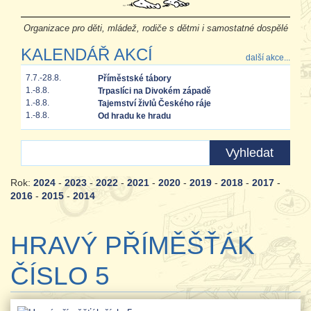
Organizace pro děti, mládež, rodiče s dětmi i samostatné dospělé
KALENDÁŘ AKCÍ
další akce...
7.7.-28.8.
Příměstské tábory
1.-8.8.
Trpaslíci na Divokém západě
1.-8.8.
Tajemství živlů Českého ráje
1.-8.8.
Od hradu ke hradu
Rok:
2024
-
2023
-
2022
-
2021
-
2020
-
2019
-
2018
-
2017
-
2016
-
2015
-
2014
HRAVÝ PŘÍMĚŠŤÁK
ČÍSLO 5