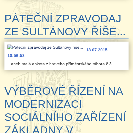
PÁTEČNÍ ZPRAVODAJ
ZE SULTÁNOVY ŘÍŠE...
18.07.2015
10:56:53
...aneb malá anketa z hravého příměstského tábora č.3
VÝBĚROVÉ ŘÍZENÍ NA
MODERNIZACI
SOCIÁLNÍHO ZAŘÍZENÍ
ZÁKLADNY V