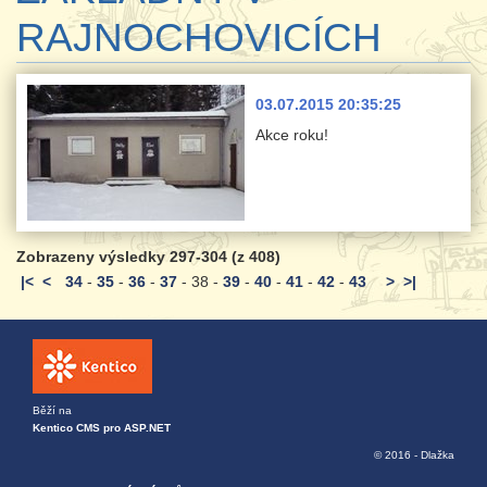
RAJNOCHOVICÍCH
03.07.2015 20:35:25
Akce roku!
Zobrazeny výsledky 297-304 (z 408)
|<
<
34
-
35
-
36
-
37
-
38
-
39
-
40
-
41
-
42
-
43
>
>|
Běží na
Kentico CMS pro ASP.NET
© 2016 - Dlažka