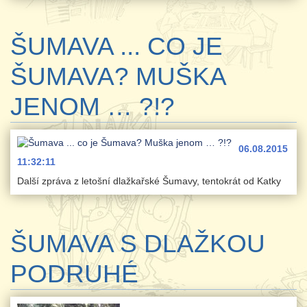
ŠUMAVA ... CO JE
ŠUMAVA? MUŠKA
JENOM … ?!?
06.08.2015
11:32:11
Další zpráva z letošní dlažkařské Šumavy, tentokrát od Katky
ŠUMAVA S DLAŽKOU
PODRUHÉ