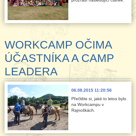
WORKCAMP OČIMA
ÚČASTNÍKA A CAMP
LEADERA
06.08.2015 11:20:56
Přečtěte si, jaké to letos bylo
na Workcampu v
Rajnoškách.