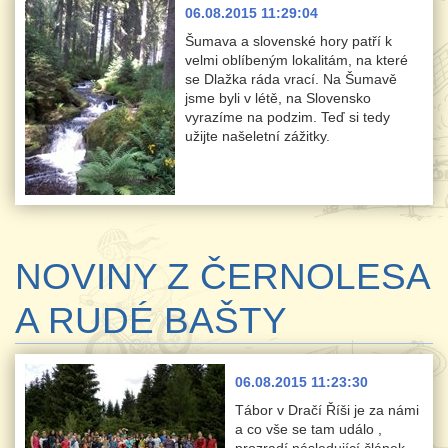
06.08.2015 11:29:04
Šumava a slovenské hory patří k
velmi oblíbeným lokalitám, na které
se Dlažka ráda vrací. Na Šumavě
jsme byli v létě, na Slovensko
vyrazíme na podzim. Teď si tedy
užijte našeletní zážitky.
NOVINY Z ČERNOLESA
A RUDÉ BAŠTY
06.08.2015 11:23:30
Tábor v Dračí Říši je za námi
a co vše se tam událo ,
prozradí následující článek.