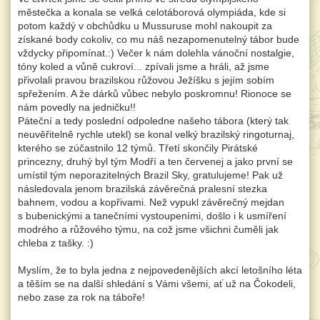
městečka a konala se velká celotáborová olympiáda, kde si
potom každý v obchůdku u Mussuruse mohl nakoupit za
získané body cokoliv, co mu náš nezapomenutelný tábor bude
vždycky připomínat.:) Večer k nám dolehla vánoční nostalgie,
tóny koled a vůně cukroví... zpívali jsme a hráli, až jsme
přivolali pravou brazilskou růžovou Ježíšku s jejím sobím
spřežením. A že dárků vůbec nebylo poskromnu! Rionoce se
nám povedly na jedničku!!
Páteční a tedy poslední odpoledne našeho tábora (který tak
neuvěřitelně rychle utekl) se konal velký brazilský ringoturnaj,
kterého se zúčastnilo 12 týmů. Třetí skončily Pirátské
princezny, druhý byl tým Modří a ten červenej a jako první se
umístil tým neporazitelných Brazil Sky, gratulujeme! Pak už
následovala jenom brazilská závěrečná pralesní stezka
bahnem, vodou a kopřivami. Než vypukl závěrečný mejdan
s bubenickými a tanečními vystoupeními, došlo i k usmíření
modrého a růžového týmu, na což jsme všichni čuměli jak
chleba z tašky. :)
Myslím, že to byla jedna z nejpovedenějších akcí letošního léta
a těším se na další shledání s Vámi všemi, ať už na Čokodeli,
nebo zase za rok na táboře!