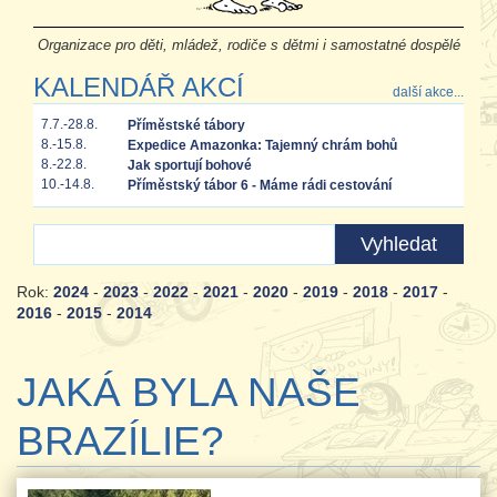
Organizace pro děti, mládež, rodiče s dětmi i samostatné dospělé
KALENDÁŘ AKCÍ
další akce...
7.7.-28.8.
Příměstské tábory
8.-15.8.
Expedice Amazonka: Tajemný chrám bohů
8.-22.8.
Jak sportují bohové
10.-14.8.
Příměstský tábor 6 - Máme rádi cestování
Rok:
2024
-
2023
-
2022
-
2021
-
2020
-
2019
-
2018
-
2017
-
2016
-
2015
-
2014
JAKÁ BYLA NAŠE
BRAZÍLIE?