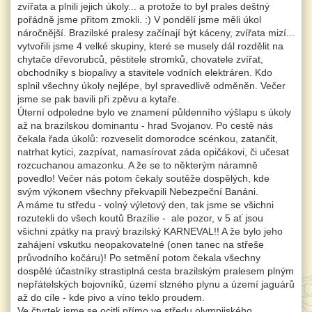
zvířata a plnili jejich úkoly... a protože to byl prales deštný
pořádně jsme přitom zmokli. :) V pondělí jsme měli úkol
náročnější. Brazilské pralesy začínají být káceny, zvířata mizí...
vytvořili jsme 4 velké skupiny, které se musely dál rozdělit na
chytače dřevorubců, pěstitele stromků, chovatele zvířat,
obchodníky s biopalivy a stavitele vodních elektráren. Kdo
splnil všechny úkoly nejlépe, byl spravedlivě odměněn. Večer
jsme se pak bavili při zpěvu a kytaře.
Úterní odpoledne bylo ve znamení půldenního výšlapu s úkoly
až na brazilskou dominantu - hrad Svojanov. Po cestě nás
čekala řada úkolů: rozveselit domorodce scénkou, zatančit,
natrhat kytici, zazpívat, namasírovat záda opičákovi, či učesat
rozcuchanou amazonku. A že se to některým náramně
povedlo! Večer nás potom čekaly soutěže dospělých, kde
svým výkonem všechny překvapili Nebezpeční Banáni.
A máme tu středu - volný výletový den, tak jsme se všichni
rozutekli do všech koutů Brazílie - ale pozor, v 5 ať jsou
všichni zpátky na pravý brazilský KARNEVAL!! A že bylo jeho
zahájení vskutku neopakovatelné (onen tanec na střeše
průvodního kočáru)! Po setmění potom čekala všechny
dospělé účastníky strastiplná cesta brazilským pralesem plným
nepřátelských bojovníků, území slzného plynu a území jaguárů
až do cíle - kde pivo a víno teklo proudem.
Ve čtvrtek jsme se ocitli přímo ve středu olympijského