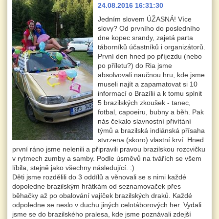
24.08.2016 16:31:30
Jedním slovem ÚŽASNÁ! Více
slovy? Od prvního do posledního
dne kopec srandy, zajetá parta
táborníků účastníků i organizátorů.
První den hned po příjezdu (nebo
po příletu?) do Ria jsme
absolvovali naučnou hru, kde jsme
museli najít a zapamatovat si 10
informací o Brazílii a k tomu splnit
5 brazilských zkoušek - tanec,
fotbal, capoeiru, bubny a běh. Pak
nás čekalo slavnostní přivítání
týmů a brazilská indiánská přísaha
stvrzena (skoro) vlastní krví. Hned
první ráno jsme nelenili a připravili pravou brazilskou rozcvičku
v rytmech zumby a samby. Podle úsměvů na tvářích se všem
líbila, stejně jako všechny následující. :)
Děti jsme rozdělili do 3 oddílů a věnovali se s nimi každé
dopoledne brazilským hrátkám od seznamovaček přes
běhačky až po obalování vajíček brazilských draků. Každé
odpoledne se neslo v duchu jiných celotáborových her. Vydali
jsme se do brazilského pralesa, kde jsme poznávali zdejší