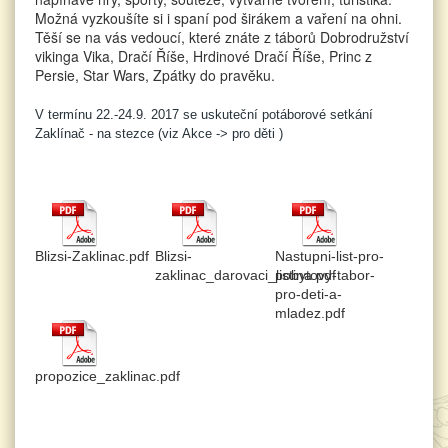
Možná vyzkoušíte si i spaní pod širákem a vaření na ohni.
Těší se na vás vedoucí, které znáte z táborů Dobrodružství
vikinga Vika, Dračí Říše, Hrdinové Dračí Říše, Princ z
Persie, Star Wars, Zpátky do pravěku.
V termínu 22.-24.9. 2017 se uskuteční potáborové setkání
Zaklínač - na stezce (viz Akce -> pro děti )
Blizsi-Zaklinac.pdf
Blizsi-
Nastupni-list-pro-
zaklinac_darovaci_listina.pdf
pobytovy-tabor-
pro-deti-a-
mladez.pdf
propozice_zaklinac.pdf