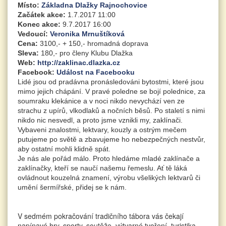
Místo:
Základna Dlažky Rajnochovice
Začátek akce:
1.7.2017 11:00
Konec akce:
9.7.2017 16:00
Vedoucí:
Veronika Mrnuštíková
Cena:
3100,- + 150,- hromadná doprava
Sleva:
180,- pro členy Klubu Dlažka
Web:
http://zaklinac.dlazka.cz
Facebook:
Událost na Facebooku
Lidé jsou od pradávna pronásledováni bytostmi, které jsou
mimo jejich chápání. V pravé poledne se bojí polednice, za
soumraku klekánice a v noci nikdo nevychází ven ze
strachu z upírů, vlkodlaků a nočních běsů. Po staletí s nimi
nikdo nic nesvedl, a proto jsme vznikli my, zaklínači.
Vybaveni znalostmi, lektvary, kouzly a ostrým mečem
putujeme po světě a zbavujeme ho nebezpečných nestvůr,
aby ostatní mohli klidně spát.
Je nás ale pořád málo. Proto hledáme mladé zaklínače a
zaklínačky, kteří se naučí našemu řemeslu. Ať tě láká
ovládnout kouzelná znamení, výrobu všelikých lektvarů či
umění šermířské, přidej se k nám.
V sedmém pokračování tradičního tábora vás čekají
napínavé hry, sporty, soutěže, výtvarné tvoření, turistika.