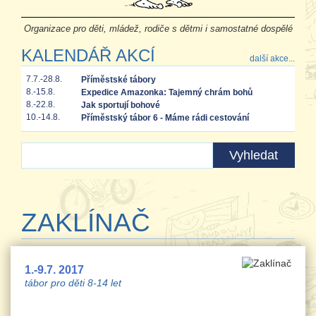
Organizace pro děti, mládež, rodiče s dětmi i samostatné dospělé
KALENDÁŘ AKCÍ
další akce...
7.7.-28.8.
Příměstské tábory
8.-15.8.
Expedice Amazonka: Tajemný chrám bohů
8.-22.8.
Jak sportují bohové
10.-14.8.
Příměstský tábor 6 - Máme rádi cestování
ZAKLÍNAČ
1.-9.7. 2017
tábor pro děti 8-14 let