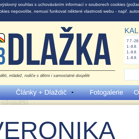
š výslovný souhlas s uchováváním informací v souborech cookies (pož
okies nepovolíte, nemusí funkovat některé vlastnosti webu - např. auto
KAL
7.7.-28
1.-8.8.
1.-8.8.
1.-8.8.
děti, mládež, rodiče s dětmi i samostatné dospělé
Články + Dlaždič
Fotogalerie
O
VERONIKA