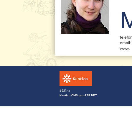
telefo
email:
www:
Běží na
Kentico CMS pro ASP.NET