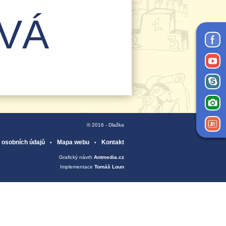
VÁ
© 2016 - Dlažka
 osobních údajů
Mapa webu
Kontakt
Grafický návrh
Antmedia.cz
Implementace
Tomáš Loun