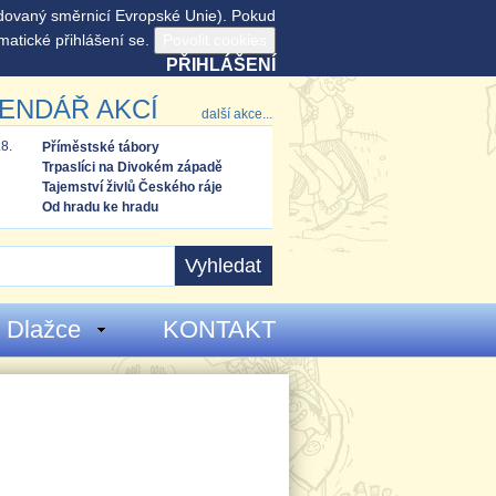
adovaný směrnicí Evropské Unie). Pokud
matické přihlášení se.
PŘIHLÁŠENÍ
ENDÁŘ AKCÍ
další akce...
.8.
Příměstské tábory
Trpaslíci na Divokém západě
Tajemství živlů Českého ráje
Od hradu ke hradu
 Dlažce
KONTAKT