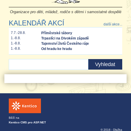
Organizace pro děti, mládež, rodiče s dětmi i samostatné dospělé
KALENDÁŘ AKCÍ
další akce...
7.7.-28.8.
Příměstské tábory
1.-8.8.
Trpaslíci na Divokém západě
1.-8.8.
Tajemství živlů Českého ráje
1.-8.8.
Od hradu ke hradu
Běží na
Kentico CMS pro ASP.NET
© 2016 - Dlažka