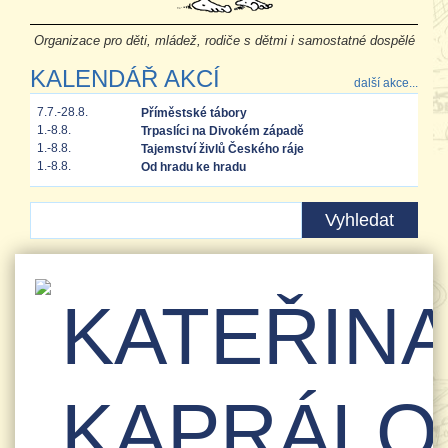
Organizace pro děti, mládež, rodiče s dětmi i samostatné dospělé
KALENDÁŘ AKCÍ
další akce...
7.7.-28.8.
Příměstské tábory
1.-8.8.
Trpaslíci na Divokém západě
1.-8.8.
Tajemství živlů Českého ráje
1.-8.8.
Od hradu ke hradu
KATEŘIN
KAPRÁLO