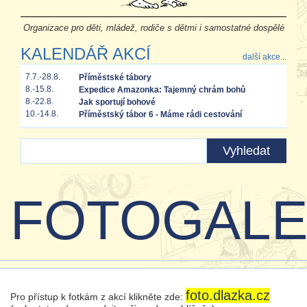
Organizace pro děti, mládež, rodiče s dětmi i samostatné dospělé
KALENDÁŘ AKCÍ
další akce...
7.7.-28.8.
Příměstské tábory
8.-15.8.
Expedice Amazonka: Tajemný chrám bohů
8.-22.8.
Jak sportují bohové
10.-14.8.
Příměstský tábor 6 - Máme rádi cestování
FOTOGALE
foto.dlazka.cz
Pro přístup k fotkám z akcí klikněte zde: