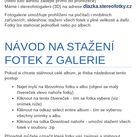
(nebo tuto adresu zadejte přímo do prohlížeče).
dlazka.stereofotky.cz
Máme i stereofotogalerii (3D) na adrese
Fotogalerie umožňuje prohlížení na počítači i mobilních
zařízeních, slideshow, stažení všech fotek v plné velikosti a další.
Fotky lze stahovat jednotlivě nebo po albech.
NÁVOD NA STAŽENÍ
FOTEK Z GALERIE
Pokud si chcete stáhnout celé album, je třeba následovat tento
postup:
Najet myší na libovolnou fotku v albu (objeví se malý
čtvereček vlevo nahoře fotky)
Kliknout na tento čtvereček - tím se fotka vybere (viz
snímek níže)
Kliknout na odkaz select entire album - tím se vyberou
všechny snímky v albu
Kliknout na odka Download nahoře - umožní stažení všech
fotek v souboru .zip
Případně můžete označit které fotky vás zajímají a stáhnout