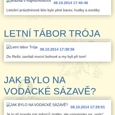
08.10.2014 17:40:46
Letošní prázdninové léto bylo plné barev, hudby a exotiky.
LETNÍ TÁBOR TRÓJA
08.10.2014 17:38:56
Do Rešic zavítali mocní bohové a my byli při tom!
JAK BYLO NA
VODÁCKÉ SÁZAVĚ?
08.10.2014 17:29:01
Je to již pravda pár měsíců zpátky, ale vzpomínky na „vodu“