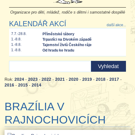
Organizace pro děti, mládež, rodiče s dětmi i samostatné dospělé
KALENDÁŘ AKCÍ
další akce...
7.7.-28.8.
Příměstské tábory
1.-8.8.
Trpaslíci na Divokém západě
1.-8.8.
Tajemství živlů Českého ráje
1.-8.8.
Od hradu ke hradu
Rok:
2024
-
2023
-
2022
-
2021
-
2020
-
2019
-
2018
-
2017
-
2016
-
2015
-
2014
BRAZÍLIA V
RAJNOCHOVICÍCH