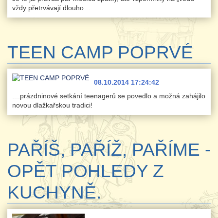
vždy přetrvávají dlouho…
TEEN CAMP POPRVÉ
08.10.2014 17:24:42
....prázdninové setkání teenagerů se povedlo a možná zahájilo
novou dlažkařskou tradici!
PAŘÍŠ, PAŘÍŽ, PAŘÍME -
OPĚT POHLEDY Z
KUCHYNĚ.