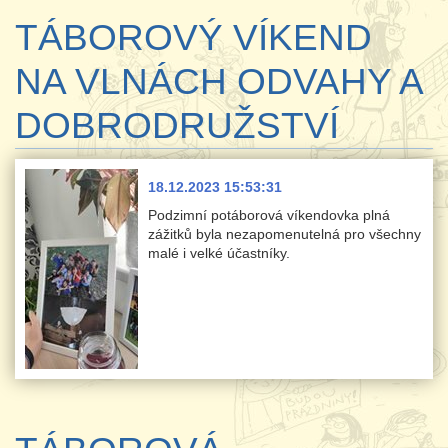
TÁBOROVÝ VÍKEND
NA VLNÁCH ODVAHY A
DOBRODRUŽSTVÍ
18.12.2023 15:53:31
Podzimní potáborová víkendovka plná
zážitků byla nezapomenutelná pro všechny
malé i velké účastníky.