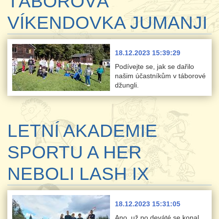
TÁBOROVÁ
VÍKENDOVKA JUMANJI
18.12.2023 15:39:29
Podívejte se, jak se dařilo
našim účastníkům v táborové
džungli.
LETNÍ AKADEMIE
SPORTU A HER
NEBOLI LASH IX
18.12.2023 15:31:05
Ano, už po deváté se konal