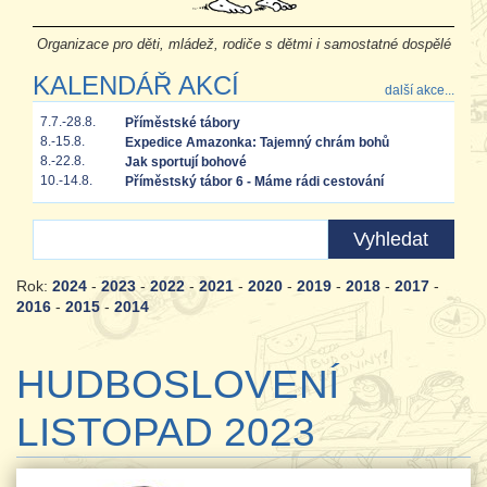
Organizace pro děti, mládež, rodiče s dětmi i samostatné dospělé
KALENDÁŘ AKCÍ
další akce...
7.7.-28.8.
Příměstské tábory
8.-15.8.
Expedice Amazonka: Tajemný chrám bohů
8.-22.8.
Jak sportují bohové
10.-14.8.
Příměstský tábor 6 - Máme rádi cestování
Rok:
2024
-
2023
-
2022
-
2021
-
2020
-
2019
-
2018
-
2017
-
2016
-
2015
-
2014
HUDBOSLOVENÍ
LISTOPAD 2023