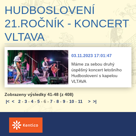
HUDBOSLOVENÍ
21.ROČNÍK - KONCERT
VLTAVA
03.11.2023 17:01:47
Máme za sebou druhý
úspěšný koncert letošního
Hudboslovení s kapelou
VLTAVA
Zobrazeny výsledky 41-48 (z 408)
|<
<
2
-
3
-
4
-
5
-
6
-
7
-
8
-
9
-
10
-
11
>
>|