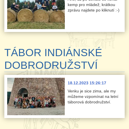
kemp pro mládež; krátkou
zprávu najdete po kliknutí :-)
TÁBOR INDIÁNSKÉ
DOBRODRUŽSTVÍ
18.12.2023 15:26:17
Venku je sice zima, ale my
můžeme vzpomínat na letní
táborová dobrodružství.