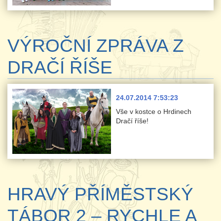
VÝROČNÍ ZPRÁVA Z
DRAČÍ ŘÍŠE
24.07.2014 7:53:23
Vše v kostce o Hrdinech
Dračí říše!
HRAVÝ PŘÍMĚSTSKÝ
TÁBOR 2 – RYCHLE A