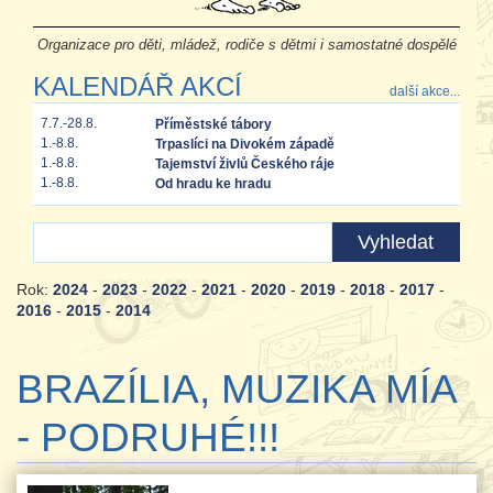
Organizace pro děti, mládež, rodiče s dětmi i samostatné dospělé
KALENDÁŘ AKCÍ
další akce...
7.7.-28.8.
Příměstské tábory
1.-8.8.
Trpaslíci na Divokém západě
1.-8.8.
Tajemství živlů Českého ráje
1.-8.8.
Od hradu ke hradu
Rok:
2024
-
2023
-
2022
-
2021
-
2020
-
2019
-
2018
-
2017
-
2016
-
2015
-
2014
BRAZÍLIA, MUZIKA MÍA
- PODRUHÉ!!!