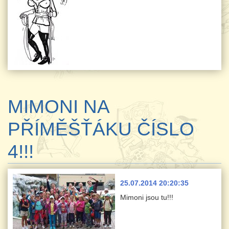
MIMONI NA
PŘÍMĚŠŤÁKU ČÍSLO
4!!!
25.07.2014 20:20:35
Mimoni jsou tu!!!