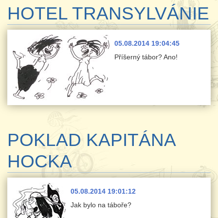
HOTEL TRANSYLVÁNIE
05.08.2014 19:04:45
Příšerný tábor? Ano!
POKLAD KAPITÁNA
HOCKA
05.08.2014 19:01:12
Jak bylo na táboře?