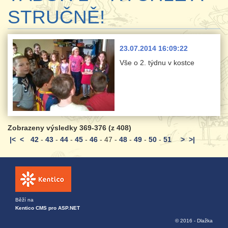
STRUČNĚ!
23.07.2014 16:09:22
Vše o 2. týdnu v kostce
Zobrazeny výsledky 369-376 (z 408)
|<
<
42
-
43
-
44
-
45
-
46
-
47
-
48
-
49
-
50
-
51
>
>|
Běží na
Kentico CMS pro ASP.NET
© 2016 - Dlažka