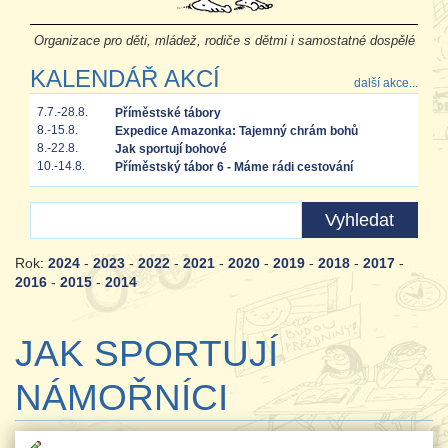
Organizace pro děti, mládež, rodiče s dětmi i samostatné dospělé
KALENDÁŘ AKCÍ
další akce...
7.7.-28.8.
Příměstské tábory
8.-15.8.
Expedice Amazonka: Tajemný chrám bohů
8.-22.8.
Jak sportují bohové
10.-14.8.
Příměstský tábor 6 - Máme rádi cestování
Rok:
2024
-
2023
-
2022
-
2021
-
2020
-
2019
-
2018
-
2017
-
2016
-
2015
-
2014
JAK SPORTUJÍ
NÁMOŘNÍCI