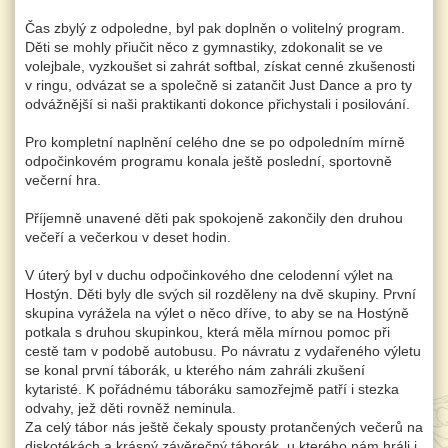
Čas zbylý z odpoledne, byl pak doplněn o volitelný program.
Děti se mohly přiučit něco z gymnastiky, zdokonalit se ve
volejbale, vyzkoušet si zahrát softbal, získat cenné zkušenosti
v ringu, odvázat se a společně si zatančit Just Dance a pro ty
odvážnější si naši praktikanti dokonce přichystali i posilování.
Pro kompletní naplnění celého dne se po odpoledním mírně
odpočinkovém programu konala ještě poslední, sportovně
večerní hra.
Příjemně unavené děti pak spokojeně zakončily den druhou
večeří a večerkou v deset hodin.
V úterý byl v duchu odpočinkového dne celodenní výlet na
Hostýn. Děti byly dle svých sil rozděleny na dvě skupiny. První
skupina vyrážela na výlet o něco dříve, to aby se na Hostýně
potkala s druhou skupinkou, která měla mírnou pomoc při
cestě tam v podobě autobusu. Po návratu z vydařeného výletu
se konal první táborák, u kterého nám zahráli zkušení
kytaristé. K pořádnému táboráku samozřejmě patří i stezka
odvahy, jež děti rovněž neminula.
Za celý tábor nás ještě čekaly spousty protančených večerů na
diskotékách a krásný závěrečný táborák, u kterého nám hráli i