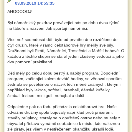
03.09.2019 14:55:35
AHOOOOOJ!
Byl námořnický pozdrav provázející nás po dobu dvou týdnů
na táboře s názvem Jak sportují námořníci.
Více než sedmdesát dětí bylo od prvního dne rozděleno do
čtyř družin, které v rámci celotáborové hry měřily své síly.
Družinami byli Piráti, Námořníci, Trosečníci a Mořští bohové. O
každou z těchto skupin se staral jeden zkušený vedoucí a jeho
dva pomocní praktikanti.
Děti měly po celou dobu pestrý a nabitý program. Dopolední
program, začínající kolem deváté hodiny, se věnoval sportům.
Jednalo se povětšinou o nácvik těch méně známých, kterými
například byly lakros, softball, bränball, dánské kuželky,
šimbal, frisbee, mini golf, nohejbal a další ….
Odpoledne pak na řadu přicházela celotáborová hra. Naše
odvážné družiny spolu bojovaly například proti příšerám,
stavěly průplavy, staraly se o opuštěný ostrov nebo musely z
obyvatel přístavu vymámit souřadnice k místu, kde naleznou
zlé piráty, jež všem v nestřeženém okamžiku ukradli lodě.