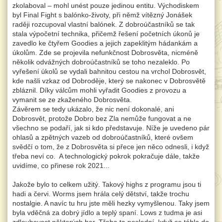
zkolaboval – mohl unést pouze jedinou entitu. Východiskem
byl Final Fight s balónko-životy, při němž vítězný Jonášek
raději rozcupoval vlastní balónek. Z dobroúčastníků se tak
stala výpočetní technika, přičemž řešení početních úkonů je
zavedlo ke čtyřem Goodies a jejich zapeklitým hádankám a
úkolům. Zde se projevila nefunkčnost Dobrosvěta, nicméně
několik odvážných dobroúčastníků se toho nezaleklo. Po
vyřešení úkolů se vydali bahnitou cestou na vrchol Dobrosvět,
kde našli vzkaz od Dobroděje, který se nakonec v Dobrosvětě
zbláznil. Díky válcům mohli vyřadit Goodies z provozu a
vymanit se ze zkaženého Dobrosvěta.
Závěrem se tedy ukázalo, že nic není dokonalé, ani
Dobrosvět, protože Dobro bez Zla nemůže fungovat a ne
všechno se podaří, jak si kdo představuje. Níže je uvedeno pár
ohlasů a zpětných vazeb od dobroúčastníků, které ovšem
svědčí o tom, že z Dobrosvěta si přece jen něco odnesli, i když
třeba neví co. A technologický pokrok pokračuje dále, takže
uvidíme, co přinese rok 2021...
Jakože bylo to celkem užitý. Takový highs z programu jsou ti
hadi a červi. Worms jsem hrála celý dětství, takže trochu
nostalgie. A navíc tu hru jste měli hezky vymyšlenou. Taky jsem
byla vděčná za dobrý jídlo a teplý spaní. Lows z tudma je asi
zdlouhavost některých her. Třeba ta poslední, když se táhla do