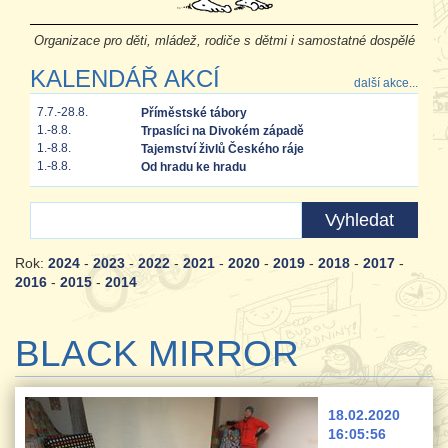
Organizace pro děti, mládež, rodiče s dětmi i samostatné dospělé
KALENDÁŘ AKCÍ
další akce...
7.7.-28.8.
Příměstské tábory
1.-8.8.
Trpaslíci na Divokém západě
1.-8.8.
Tajemství živlů Českého ráje
1.-8.8.
Od hradu ke hradu
Rok:
2024
-
2023
-
2022
-
2021
-
2020
-
2019
-
2018
-
2017
-
2016
-
2015
-
2014
BLACK MIRROR
18.02.2020
16:05:56