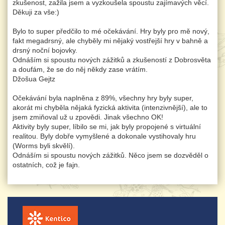
zkušenost, zažila jsem a vyzkoušela spoustu zajímavých věcí.
Děkuji za vše:)
Bylo to super předčilo to mé očekávání. Hry byly pro mě nový,
fakt megadrsný, ale chyběly mi nějaký vostřejší hry v bahně a
drsný noční bojovky.
Odnáším si spoustu nových zážitků a zkušeností z Dobrosvěta
a doufám, že se do něj někdy zase vrátím.
Džošua Gejtz
Očekávání byla naplněna z 89%, všechny hry byly super,
akorát mi chyběla nějaká fyzická aktivita (intenzivnější), ale to
jsem zmiňoval už u zpovědi. Jinak všechno OK!
Aktivity byly super, líbilo se mi, jak byly propojené s virtuální
realitou. Byly dobře vymyšlené a dokonale vystihovaly hru
(Worms byli skvělí).
Odnáším si spoustu nových zážitků. Něco jsem se dozvěděl o
ostatních, což je fajn.