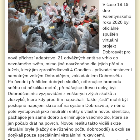
V čase 19:19
dne
Valentýnského
roku 2020 byl
oficiálně
spuštěn
virtuální
projekt
Dobrosvět pro
nově příchozí adeptstvo. 21 odvážných entit se vrhlo do
neznámého světa, mimo jiné navrženého dle jejich přání a
tužeb, který jim zprostředkovali 4 Goodies - průvodci sestavení
samotným velkým Dobrodějem, zakladatelem Dobrosvěta.
Po úvodní přehlídce dobrých skutků, odhrnujíce hromadu
sněhu od několika metrů, přenášejíce dřevo i deky, byli
Dobroúčastníci vyzpovídáni z veškerých zlých skutků a
zlozvyků, které kdy před tím napáchali. Takto „čistí“ mohli být
postupně napojeni skrze síť na systém Dobrosvěta, v němž
poté vystupovali jako neutrální entity s vlastní novou identitou,
páchajíce jen samé dobro a eliminujíce všechno zlo, které se
jen počalo drát na povrch. Novou realitu takto viděli skrze
virtuální brýle (každý dle různého počtu dobrobodů) a okolí se
dotýkali pouze speciálními virtuálními rukavicemi.