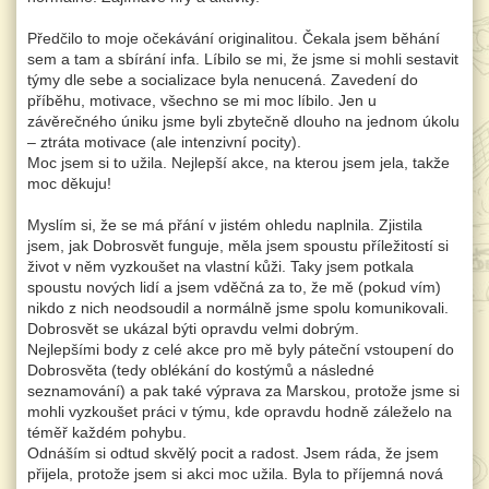
Předčilo to moje očekávání originalitou. Čekala jsem běhání
sem a tam a sbírání infa. Líbilo se mi, že jsme si mohli sestavit
týmy dle sebe a socializace byla nenucená. Zavedení do
příběhu, motivace, všechno se mi moc líbilo. Jen u
závěrečného úniku jsme byli zbytečně dlouho na jednom úkolu
– ztráta motivace (ale intenzivní pocity).
Moc jsem si to užila. Nejlepší akce, na kterou jsem jela, takže
moc děkuju!
Myslím si, že se má přání v jistém ohledu naplnila. Zjistila
jsem, jak Dobrosvět funguje, měla jsem spoustu příležitostí si
život v něm vyzkoušet na vlastní kůži. Taky jsem potkala
spoustu nových lidí a jsem vděčná za to, že mě (pokud vím)
nikdo z nich neodsoudil a normálně jsme spolu komunikovali.
Dobrosvět se ukázal býti opravdu velmi dobrým.
Nejlepšími body z celé akce pro mě byly páteční vstoupení do
Dobrosvěta (tedy oblékání do kostýmů a následné
seznamování) a pak také výprava za Marskou, protože jsme si
mohli vyzkoušet práci v týmu, kde opravdu hodně záleželo na
téměř každém pohybu.
Odnáším si odtud skvělý pocit a radost. Jsem ráda, že jsem
přijela, protože jsem si akci moc užila. Byla to příjemná nová