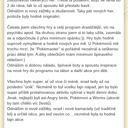
2 do rána, tak to už spoustu lidí přestalo bavit.
Odnáším si nový zážitky a zkušenosti. Taky pár nových her,
protože byly hodně originální.
Čekala jsem všechny hry a celý program drastičtější, víc na
psychiku apod. Na druhou stranu jsem si to taky užila, zasmála
se a odpočinula (i přes minimum spánku:)). Hry bylo hodně
suprově vymyšlené a hodně nových pro mě. U Pokémonů mě
trochu mrzí, že “Pokémaster” si pořádně nezahrál a veškerou
práci dělal tým. A díky oblečkům mám minimum špinavého
oblečení:)
Odnáším si dobrou náladu, špinavé boty a spoustu inspirace
na nové hry do programu na tábor a další akce pro děti.
Všechno bylo super, ať už více či méně, snad tedy až na
poslední “únik”. Nicméně to byl vcelku fajn nápad, jen by bylo
super příště protahovanou aktivitu vybírat v lepší denní dobu.
Jinak, nejlepší byli asi Angry birds, Pokémoni a Worms (akorát
by tam chtělo víc životů).
Odnáším si nové zážitky, snad i nové kamarády (už tradičně
lol) a určitě něco, jen teď nevím co....nicméně byla to hodně
fajn akce.