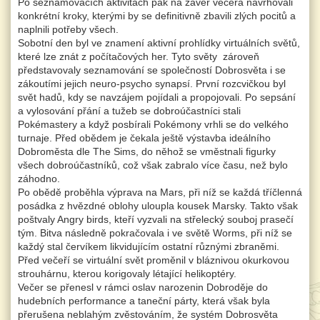
Po seznamovacích aktivitách pak na závěr večera navrhovali
konkrétní kroky, kterými by se definitivně zbavili zlých pocitů a
naplnili potřeby všech.
Sobotní den byl ve znamení aktivní prohlídky virtuálních světů,
které lze znát z počítačových her. Tyto světy zároveň
představovaly seznamování se společností Dobrosvěta i se
zákoutími jejich neuro-psycho synapsí. První rozcvičkou byl
svět hadů, kdy se navzájem pojídali a propojovali. Po sepsání
a vylosování přání a tužeb se dobroúčastníci stali
Pokémastery a když posbírali Pokémony vrhli se do velkého
turnaje. Před obědem je čekala ještě výstavba ideálního
Dobroměsta dle The Sims, do něhož se vměstnali figurky
všech dobroúčastníků, což však zabralo více času, než bylo
záhodno.
Po obědě proběhla výprava na Mars, při níž se každá tříčlenná
posádka z hvězdné oblohy uloupla kousek Marsky. Takto však
poštvaly Angry birds, kteří vyzvali na střelecký souboj prasečí
tým. Bitva následně pokračovala i ve světě Worms, při níž se
každý stal červíkem likvidujícím ostatní různými zbraněmi.
Před večeří se virtuální svět proměnil v bláznivou okurkovou
strouhárnu, kterou korigovaly létající helikoptéry.
Večer se přenesl v rámci oslav narozenin Dobroděje do
hudebních performance a taneční párty, která však byla
přerušena neblahým zvěstováním, že systém Dobrosvěta