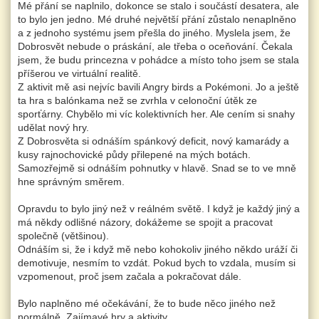
Mé přání se naplnilo, dokonce se stalo i součástí desatera, ale
to bylo jen jedno. Mé druhé největší přání zůstalo nenaplněno
a z jednoho systému jsem přešla do jiného. Myslela jsem, že
Dobrosvět nebude o práskání, ale třeba o oceňování. Čekala
jsem, že budu princezna v pohádce a místo toho jsem se stala
příšerou ve virtuální realitě.
Z aktivit mě asi nejvíc bavili Angry birds a Pokémoni. Jo a ještě
ta hra s balónkama než se zvrhla v celonoční útěk ze
sporťárny. Chybělo mi víc kolektivních her. Ale cením si snahy
udělat nový hry.
Z Dobrosvěta si odnáším spánkový deficit, nový kamarády a
kusy rajnochovické půdy přilepené na mých botách.
Samozřejmě si odnáším pohnutky v hlavě. Snad se to ve mně
hne správným směrem.
Opravdu to bylo jiný než v reálném světě. I když je každý jiný a
má někdy odlišné názory, dokážeme se spojit a pracovat
společně (většinou).
Odnáším si, že i když mě nebo kohokoliv jiného někdo uráží či
demotivuje, nesmím to vzdát. Pokud bych to vzdala, musím si
vzpomenout, proč jsem začala a pokračovat dále.
Bylo naplněno mé očekávání, že to bude něco jiného než
normálně. Zajímavé hry a aktivity.