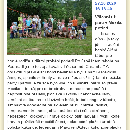
27.10.2020
16:16:40
Všichni už
jsou v Mexiku
potřetí!
Buenos
días - já taky
jdu – tradiční
heslo! Akční
tábor pro
hravé rodiče s dětmi proběhl potřetí! Po úspěšném táboře na
Podhradí jsme to zopakovali v Těchoníně! Caramba? A
opravdu ti praví elitní borci neváhali a byli s námi v Mexiku!!!
Amigos, spanilé seňority a hravé niňos si užili týdenní mexické
party i párty!!! A že zde bylo vše, co k Mexiku patří! To pravé
Mexiko – toť ráj pro dobrodruhy – nehostinné pouště i
neprostupné pralesy, pichlavé kaktusy i nekonečné liány,
famózní softbal na exkluzivním hřišti, fotbal i ringo v táboře,
šimbalové dopoledne na skvělém hřišti v blízké vesnici,
temperamentní tance, chlazená tequila i sůl s citrónem,
nebezpeční krokodýli i hravé opičky, ostří jaguáři i rychlí koně,
hraví a požitkářští mexičtí šneci, nekonečné pláže i úrodná
políčka kukuřice, legendární Mayové i Aztéci, kukuřičné placky