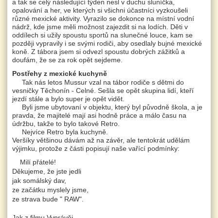
a tak se celý následující týden nesl v duchu sluníčka,
opalování a her, ve kterých si všichni účastníci vyzkoušeli
různé mexické aktivity. Vyrazilo se dokonce na místní vodní
nádrž, kde jsme měli možnost zajezdit si na lodích. Děti v
oddílech si užily spoustu sportů na slunečné louce, kam se
později vypravily i se svými rodiči, aby osedlaly bujné mexické
koně. Z tábora jsem si odvezl spoustu dobrých zážitků a
doufám, že se za rok opět sejdeme.
Postřehy z mexické kuchyně
Tak nás letos Mussur vzal na tábor rodiče s dětmi do
vesničky Těchonín - Celné. Sešla se opět skupina lidí, kteří
jezdí stále a bylo super je opět vidět.
Byli jsme ubytovaní v objektu, který byl původně škola, a je
pravda, že majitelé mají asi hodně práce a málo času na
údržbu, takže to bylo takové Retro.
Nejvíce Retro byla kuchyně.
Veršíky většinou dávám až na závěr, ale tentokrát udělám
výjimku, protože z části popisují naše vařící podmínky:
Milí přátelé!
Děkujeme, že jste jedli
jak somálský dav,
ze začátku myslely jsme,
ze strava bude " RAW".
Jak z filmu Vyprávěj