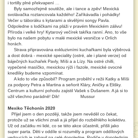
i tortilly plné překvapení …
Byly samozřejmě soutěže, ale i tance a zpěv! Mexická
svolávačka roztancovala každého! Zaříkávadla i pohádky!
Večer u táboráku s kytarami a skvělými songy Pavla.
Odpoledne s lodičkami na pláži v pravém Mexickém zálivu!
Příroda i velké hry! Kytarový večírek takřka ranní. Ano, to vše
bylo na našem pobytu v malé mexické vesničce v Orlích
horách.
Strava připravována exkluzivními kuchařkami byla výběrová
a dost dobrá - mexické speciality (ostré, ale i plané verze) od
báječných kuchařek Pavly, Míši a a Lízy. Na ostré chilli,
vypečené masíčko, mexickou rýži i fazole, mexické ovocné
knedlíky budeme vzpomínat.
A kdo to vše způsobil? Program proběhl v režii Katky a Míši
za podpory Petra a Martina a seňorit Kláry, Aničky a Elišky.
Centrum a kulturní pohodu zajistil Vašek s Dušanem. A já si to
užil všechno parádně! Dík! Mussur
Mexiko Těchonín 2020
Přijel jsem o den později, takže jsem nevěděl co čekat,
protože už se všichni znali a já přijel do rozběhlého kolektivu.
Už od začátku mi lidé, co se této akce účastnili, přišli jako
super parta. Děti v oddíle si rozuměly a program oddílových
vedoucích je zabavil na celé dopoledne. Rodiče v dopoledním