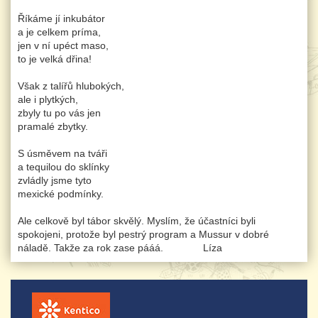
Říkáme jí inkubátor
a je celkem príma,
jen v ní upéct maso,
to je velká dřina!
Však z talířů hlubokých,
ale i plytkých,
zbyly tu po vás jen
pramalé zbytky.
S úsměvem na tváři
a tequilou do sklínky
zvládly jsme tyto
mexické podmínky.
Ale celkově byl tábor skvělý. Myslím, že účastníci byli
spokojeni, protože byl pestrý program a Mussur v dobré
náladě. Takže za rok zase pááá. Líza