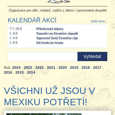
Organizace pro děti, mládež, rodiče s dětmi i samostatné dospělé
KALENDÁŘ AKCÍ
další akce...
7.7.-28.8.
Příměstské tábory
1.-8.8.
Trpaslíci na Divokém západě
1.-8.8.
Tajemství živlů Českého ráje
1.-8.8.
Od hradu ke hradu
Rok:
2024
-
2023
-
2022
-
2021
-
2020
-
2019
-
2018
-
2017
-
2016
-
2015
-
2014
VŠICHNI UŽ JSOU V
MEXIKU POTŘETÍ!