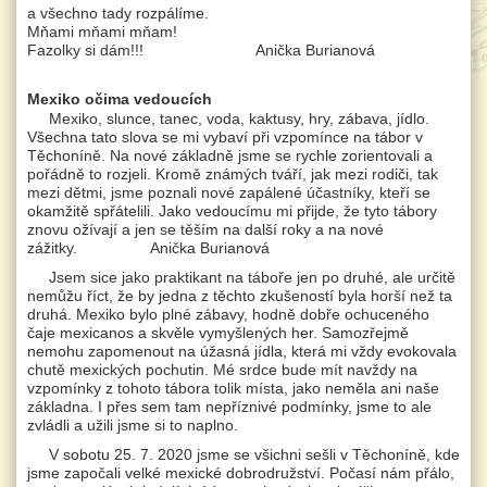
a všechno tady rozpálíme.
Mňami mňami mňam!
Fazolky si dám!!! Anička Burianová
Mexiko očima vedoucích
Mexiko, slunce, tanec, voda, kaktusy, hry, zábava, jídlo.
Všechna tato slova se mi vybaví při vzpomínce na tábor v
Těchoníně. Na nové základně jsme se rychle zorientovali a
pořádně to rozjeli. Kromě známých tváří, jak mezi rodiči, tak
mezi dětmi, jsme poznali nové zapálené účastníky, kteří se
okamžitě spřátelili. Jako vedoucímu mi přijde, že tyto tábory
znovu ožívají a jen se těším na další roky a na nové
zážitky. Anička Burianová
Jsem sice jako praktikant na táboře jen po druhé, ale určitě
nemůžu říct, že by jedna z těchto zkušeností byla horší než ta
druhá. Mexiko bylo plné zábavy, hodně dobře ochuceného
čaje mexicanos a skvěle vymyšlených her. Samozřejmě
nemohu zapomenout na úžasná jídla, která mi vždy evokovala
chutě mexických pochutin. Mé srdce bude mít navždy na
vzpomínky z tohoto tábora tolik místa, jako neměla ani naše
základna. I přes sem tam nepříznivé podmínky, jsme to ale
zvládli a užili jsme si to naplno.
V sobotu 25. 7. 2020 jsme se všichni sešli v Těchoníně, kde
jsme započali velké mexické dobrodružství. Počasí nám přálo,