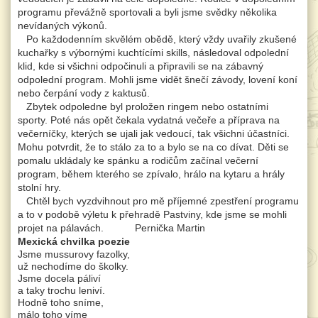
programu převážně sportovali a byli jsme svědky několika
nevídaných výkonů.
Po každodenním skvělém obědě, který vždy uvařily zkušené
kuchařky s výbornými kuchtícími skills, následoval odpolední
klid, kde si všichni odpočinuli a připravili se na zábavný
odpolední program. Mohli jsme vidět šnečí závody, lovení koní
nebo čerpání vody z kaktusů.
Zbytek odpoledne byl proložen ringem nebo ostatními
sporty. Poté nás opět čekala vydatná večeře a příprava na
večerníčky, kterých se ujali jak vedoucí, tak všichni účastníci.
Mohu potvrdit, že to stálo za to a bylo se na co dívat. Děti se
pomalu ukládaly ke spánku a rodičům začínal večerní
program, během kterého se zpívalo, hrálo na kytaru a hrály
stolní hry.
Chtěl bych vyzdvihnout pro mě příjemné zpestření programu
a to v podobě výletu k přehradě Pastviny, kde jsme se mohli
projet na pálavách. Pernička Martin
Mexická chvilka poezie
Jsme mussurovy fazolky,
už nechodíme do školky.
Jsme docela páliví
a taky trochu leniví.
Hodně toho sníme,
málo toho víme