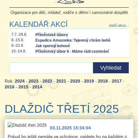
Organizace pro děti, mládež, rodiče s dětmi i samostatné dospělé
KALENDÁŘ AKCÍ
další akce...
7.7.-28.8.
Příměstské tábory
8.-15.8.
Expedice Amazonka: Tajemný chrám bohů
8.-22.8.
Jak sportují bohové
10.-14.8.
Příměstský tábor 6 - Máme rádi cestování
Rok:
2024
-
2023
-
2022
-
2021
-
2020
-
2019
-
2018
-
2017
-
2016
-
2015
-
2014
DLAŽDIČ TŘETÍ 2025
03.11.2025 15:34:04
Pokud ho ještě nemáte ve schránce, najdete ho na každém z