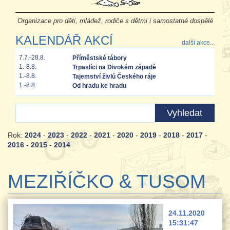
Organizace pro děti, mládež, rodiče s dětmi i samostatné dospělé
KALENDÁŘ AKCÍ
další akce...
7.7.-28.8.
Příměstské tábory
1.-8.8.
Trpaslíci na Divokém západě
1.-8.8.
Tajemství živlů Českého ráje
1.-8.8.
Od hradu ke hradu
Rok:
2024
-
2023
-
2022
-
2021
-
2020
-
2019
-
2018
-
2017
-
2016
-
2015
-
2014
MEZIŘÍČKO & TUSOM
24.11.2020
15:31:47