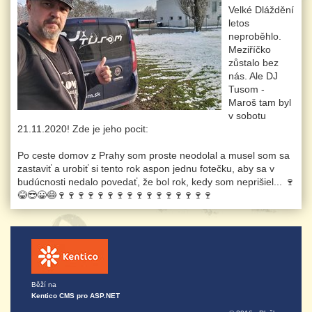
Velké Dláždění
letos
neproběhlo.
Meziříčko
zůstalo bez
nás. Ale DJ
Tusom -
Maroš tam byl
v sobotu
21.11.2020! Zde je jeho pocit:
Po ceste domov z Prahy som proste neodolal a musel som sa
zastaviť a urobiť si tento rok aspon jednu fotečku, aby sa v
budúcnosti nedalo povedať, že bol rok, kedy som neprišiel... 🍷
😂😎😀😷🍷🍷🍷🍷🍷🍷🍷🍷🍷🍷🍷🍷🍷🍷🍷🍷
Běží na
Kentico CMS pro ASP.NET