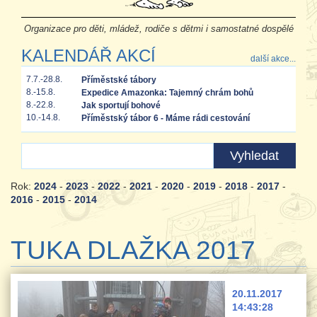
Organizace pro děti, mládež, rodiče s dětmi i samostatné dospělé
KALENDÁŘ AKCÍ
další akce...
7.7.-28.8.
Příměstské tábory
8.-15.8.
Expedice Amazonka: Tajemný chrám bohů
8.-22.8.
Jak sportují bohové
10.-14.8.
Příměstský tábor 6 - Máme rádi cestování
Rok:
2024
-
2023
-
2022
-
2021
-
2020
-
2019
-
2018
-
2017
-
2016
-
2015
-
2014
TUKA DLAŽKA 2017
20.11.2017
14:43:28