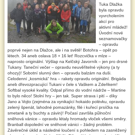
Tuka Dlažka
byla opravdu
vyvrcholením
akcí pro
aktivní mládež!
Úvodní nové
seznamovačky
– opravdu
poprvé nejen na Dlažce, ale i na světě! Botohra – opět po
létech. 34 aneb oslava 18 + 16 let! Rozcvička v mlze –
naprosto originální. Výšlap na Kelčský Javorník – jen pro drsné
Tukany. Taneční večer – opravdu neuvěřitelné výkony (a ty
ohozy)! Sobotní slunný den – opravdu balzám na duši.
Celodenní „kosmická“ hra – rakety opravdu originální. Brigáda
aneb dřevozpracující Tukani v čele s Vaškem a Zdeňkem!
Softbal vysoké kvality. Odpal přímo do vodní nádrže – Martine
to bylo něco! Stolní hry – jen tak. Super strava i pití – díky
Jano a Vojto (zejména za vynikající hokaido polévku, opravdu
zelený špenát, lahodné pomazánky, filé i kuřecí prsíčka na
smetaně a ty buchty a závin)! Počasí završila půlnoční
sněhová vánice – opravdu létaly hromady vloček všemi směry.
Branball dopolední ve sněhové vánici – žádný problém.
Závěrečné úklid a následné loučení s pohledem na zasněžený