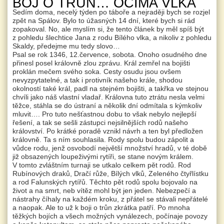
BOJ O TRŮN… OČIMA VLKA
Sedím doma, necelý týden po táboře a nejraději bych se rozjel
zpět na Spálov. Bylo to úžasných 14 dní, které bych si rád
zopakoval. No, ale myslím si, že tento článek by měl spíš být
z pohledu šlechtice Jana z rodu Bílého vlka, a nikoliv z pohledu
Skaldy, předejme mu tedy slovo…
Psal se rok 1346, 12.července, sobota. Onoho osudného dne
přinesl posel královně zlou zprávu. Král zemřel na bojišti
proklán mečem svého soka. Cesty osudu jsou ovšem
nevyzpytatelné, a tak i protivník našeho krále, shodou
okolností také král, padl na stejném bojišti, a takřka ve stejnou
chvíli jako náš vlastní vladař. Královna tuto ztrátu nesla velmi
těžce, stáhla se do ústraní a několik dní odmítala s kýmkoliv
mluvit…. Pro tuto nešťastnou dobu to však nebylo nejlepší
řešení, a tak se sešli zástupci nejsilnějších rodů našeho
království. Po krátké poradě vznikl návrh a ten byl předložen
královně. Ta s ním souhlasila. Rody spolu budou zápolit a
vůdce rodu, jenž osvobodí největší množství hradů, v té době
již obsazených loupeživými rytíři, se stane novým králem.
V tomto zvláštním turnaji se utkalo celkem pět rodů. Rod
Rubínových draků, Dračí růže, Bílých vlků, Zeleného čtyřlístku
a rod Falunských rytířů. Těchto pět rodů spolu bojovalo na
život a na smrt, neb vítěz mohl být jen jeden. Nebezpečí a
nástrahy číhaly na každém kroku, z přátel se stávali nepřátelé
a naopak. Ale to už k boji o trůn zkrátka patří. Po mnoha
těžkých bojích a všech možných vynálezech, počínaje povozy