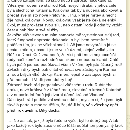
a konče katapultem, se stalo něco naprosto nečekaného.
Vítězným rodem se stal rod Rubínových draků, v jehož čele
byla šlechtična Katarina. Královna tak byla nucena abdikovat a
předat své místo nové královně… Inu, král je mrtev a nechť
žije nová královna! Novou královnu však ještě čeká nelehký
úkol, musí prokázat svou sílu, neb ostatní rody jí odmítly vzdát
čest a nabídnout své služby.
Jakožto Vlčí vévoda musím samozřejmě vyzvednout svůj rod,
který fungoval naprosto dokonale, a byl jsem nesmírně
potěšen tím, jak se všichni snažili. Ač jsme nevyhráli a já se
nestal králem, obsadili jsme velké území, stejně velké jako
Růže a Draci. Což znamená, že Vlci patří mezi nejmocnější
rody naší země a rozhodně se nikomu nebudou klanět. Chtěl
bych ještě jednou poděkovat všem Vlkům, byli jste úžasný rod!
Zvláštní díky bych pak chtěl věnovat své zástupkyni Karmen
z rodu Bílých vlků, děkuji Karmen, lepšího zástupce bych si
přát nemohl.

Vedli jsme dobrý boj!
Zároveň bych rád pogratuloval vítěznému rodu Rubíného
draka, nové královně z téhož rodu, slovutné a krásné Katarině
a v neposlední řadě její dvorní dámě krásné Vladaně.
Dále bych rád poděkoval svému oddílu, myslím si, že jsme byli
skvělá parta a moc se těším, že, dá-li bůh,
vás všechny opět
příští rok uvidím. Díky děcka!
…. No asi tak, jak již bylo řečeno výše, byl to dobrý boj. A tak
jako každý rok bylo zase o něco těžší udělat ten pomyslný krok