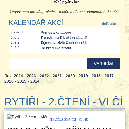
Organizace pro děti, mládež, rodiče s dětmi i samostatné dospělé
KALENDÁŘ AKCÍ
další akce...
7.7.-28.8.
Příměstské tábory
1.-8.8.
Trpaslíci na Divokém západě
1.-8.8.
Tajemství živlů Českého ráje
1.-8.8.
Od hradu ke hradu
Rok:
2024
-
2023
-
2022
-
2021
-
2020
-
2019
-
2018
-
2017
-
2016
-
2015
-
2014
RYTÍŘI - 2.ČTENÍ - VLČÍ
18.11.2014 13:41:40