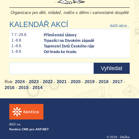
Organizace pro děti, mládež, rodiče s dětmi i samostatné dospělé
KALENDÁŘ AKCÍ
další akce...
7.7.-28.8.
Příměstské tábory
1.-8.8.
Trpaslíci na Divokém západě
1.-8.8.
Tajemství živlů Českého ráje
1.-8.8.
Od hradu ke hradu
Rok:
2024
-
2023
-
2022
-
2021
-
2020
-
2019
-
2018
-
2017
-
2016
-
2015
-
2014
Běží na
Kentico CMS pro ASP.NET
© 2016 - Dlažka