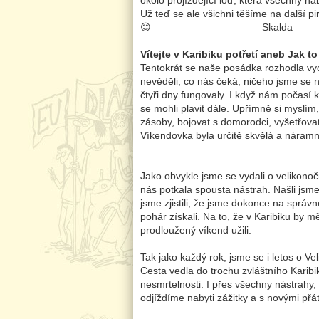
okolo projíždějící loď, která všechny n
Už teď se ale všichni těšíme na další p
😊 Skalda
Vítejte v Karibiku potřetí aneb Jak to
Tentokrát se naše posádka rozhodla vyda
nevěděli, co nás čeká, ničeho jsme se n
čtyři dny fungovaly. I když nám počasí 
se mohli plavit dále. Upřímně si myslím
zásoby, bojovat s domorodci, vyšetřova
Víkendovka byla určitě skvělá a
Eliška J
Jako obvykle jsme se vydali o velikono
nás potkala spousta nástrah. Našli jsm
jsme zjistili, že jsme dokonce na správ
pohár získali. Na to, že v Karibiku by m
prodloužený víkend už
Tak jako každý rok, jsme se i letos o V
Cesta vedla do trochu zvláštního Karibi
nesmrtelnosti. I přes všechny nástrahy, 
odjíždíme nabyti zážitky a s novými