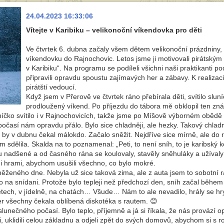
24.04.2023 16:33:06
Vítejte v Karibiku – velikonoční víkendovka pro děti
Ve čtvrtek 6. dubna začaly všem dětem velikonoční prázdniny, 
víkendovku do Rajnochovic. Letos jsme ji motivovali pirátským d
v Karibiku“. Na programu se podíleli všichni naši praktikanti po
připravili opravdu spoustu zajímavých her a zábavy. K realizac
pirátští vedoucí.
Když jsem v Přerově ve čtvrtek ráno přebírala děti, svítilo slu
prodloužený víkend. Po příjezdu do tábora mě obklopil ten zná
čko svítilo i v Rajnochovicích, takže jsme po Míšově výborném obědě z
počasí nám opravdu přálo. Bylo sice chladněji, ale hezky. Takový chla
o by v dubnu čekal málokdo. Začalo sněžit. Nejdříve sice mírně, ale do
 sdělila. Skalda na to poznamenal: „Peti, to není sníh, to je karibský 
u nadšené a od časného rána se koulovaly, stavěly sněhuláky a užívaly 
mi hrami, abychom usušili všechno, co bylo mokré.
něženého dne. Nebyla už sice taková zima, ale z auta jsem to sobotn
 na snídani. Protože bylo tepleji než předchozí den, sníh začal během 
tech, v jídelně, na chatách… Všude… Nám to ale nevadilo, hrály se hry,
ečer všechny čekala oblíbená diskotéka s rautem. 😊
lunečného počasí. Bylo teplo, příjemně a já si říkala, že nás provází 
li, uklidili celou základnu a odjeli zpět do svých domovů, abychom si s r