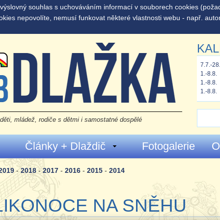
š výslovný souhlas s uchováváním informací v souborech cookies (pož
okies nepovolíte, nemusí funkovat některé vlastnosti webu - např. auto
KAL
7.7.-28
1.-8.8.
1.-8.8.
1.-8.8.
děti, mládež, rodiče s dětmi i samostatné dospělé
Články + Dlaždič
Fotogalerie
O
2019
-
2018
-
2017
-
2016
-
2015
-
2014
LIKONOCE NA SNĚHU