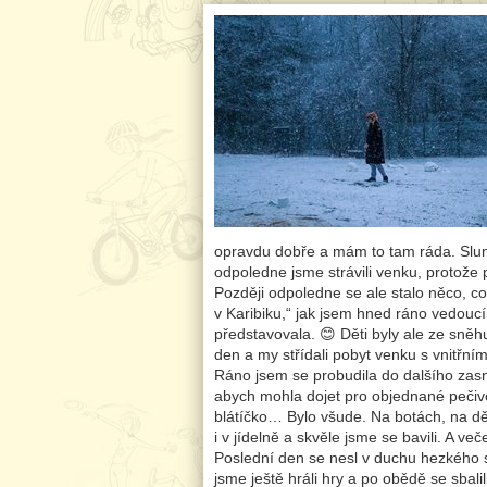
opravdu dobře a mám to tam ráda. Sluní
odpoledne jsme strávili venku, protože 
Později odpoledne se ale stalo něco, c
v Karibiku,“ jak jsem hned ráno vedoucím
představovala. 😊 Děti byly ale ze sněh
den a my střídali pobyt venku s vnitřní
Ráno jsem se probudila do dalšího zas
abych mohla dojet pro objednané pečivo
blátíčko… Bylo všude. Na botách, na dě
i v jídelně a skvěle jsme se bavili. A v
Poslední den se nesl v duchu hezkého s
jsme ještě hráli hry a po obědě se sbali