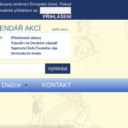
adovaný směrnicí Evropské Unie). Pokud
matické přihlášení se.
PŘIHLÁŠENÍ
ENDÁŘ AKCÍ
další akce...
.8.
Příměstské tábory
Trpaslíci na Divokém západě
Tajemství živlů Českého ráje
Od hradu ke hradu
 Dlažce
KONTAKT