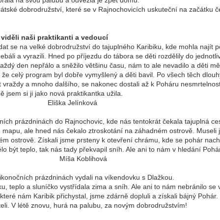
abrala na svou palubu a odvezla je zpět domů.
irátské dobrodružství, které se v Rajnochovicích uskuteční na začátku 
 viděli naši praktikanti a vedoucí
t se na velké dobrodružství do tajuplného Karibiku, kde mohla najít p
ebáli a vyrazili. Hned po příjezdu do tábora se děti rozdělily do jednot
každý den nepřálo a sněžilo většinu času, nám to ale nevadilo a děti m
, že celý program byl dobře vymyšlený a děti bavil. Po všech těch dlouhý
t vraždy a mnoho dalšího, se nakonec dostali až k Poháru nesmrtelnos
 náramně jsem si ji jako nová praktikantka užila.
elínková
čních prázdninách do Rajnochovic, kde nás tentokrát čekala tajuplná c
e mapu, ale hned nás čekalo ztroskotání na záhadném ostrově. Museli 
ném ostrově. Získali jsme prsteny k otevření chrámu, kde se pohár nach
ělo být teplo, tak nás tady překvapil sníh. Ale ani to nám v hledání Pohá
ili. Míša Koblihová
elikonočních prázdninách vydali na víkendovku s Dlažkou.
ku, teplo a sluníčko vystřídala zima a sníh. Ale ani to nám nebránilo 
které nám Karibik přichystal, jsme zdárně dopluli a získali bájný Pohár. 
 přáteli. V létě znovu, hurá na palubu, za novým dobrodružstvím!