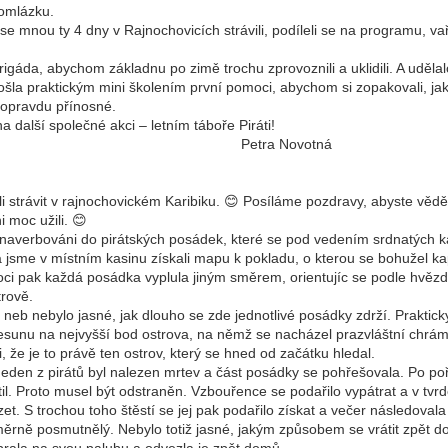
pomlázku.
 mnou ty 4 dny v Rajnochovicích strávili, podíleli se na programu, vařili
rigáda, abychom základnu po zimě trochu zprovoznili a uklidili. A uděl
ošla praktickým mini školením první pomoci, abychom si zopakovali, jak
o opravdu přínosné.
 další společné akci – letním táboře Piráti!
 Novotná
li strávit v rajnochovickém Karibiku. 😊 Posíláme pozdravy, abyste vědě
 moc užili. 😊
hni naverbováni do pirátských posádek, které se pod vedením srdnatých 
jsme v místním kasinu získali mapu k pokladu, o kterou se bohužel kap
noci pak každá posádka vyplula jiným směrem, orientujíc se podle hvězd
trově.
neb nebylo jasné, jak dlouho se zde jednotlivé posádky zdrží. Prakticky
unu na nejvyšší bod ostrova, na němž se nacházel prazvláštní chrám. 
ili, že je to právě ten ostrov, který se hned od začátku hledal.
eden z pirátů byl nalezen mrtev a část posádky se pohřešovala. Po pořá
stil. Proto musel být odstraněn. Vzbouřence se podařilo vypátrat a v tvrd
. S trochou toho štěstí se jej pak podařilo získat a večer následovala
rně posmutnělý. Nebylo totiž jasné, jakým způsobem se vrátit zpět do 