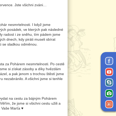
července. Jste všichni zváni…
ohár nesmrtelnosti. I když jsme
livých posádek, ve kterých pak následné
ěly radost i ze sněhu, tím pádem jsme
ch dnech, kdy piráti museli sbírat
ti se sladkou odměnou.
esta za Pohárem nesmrtelnosti. Po cestě
jsme si získat zásoby a díky hvězdám
ázel, a pak jenom s trochou štěstí jsme
ru nezabránilo. A všichni jsme si tenhle
se vydat na cestu za bájným Pohárem
Věřím, že jsme si všichni cestu užili a
 Vaše Marťa ♥