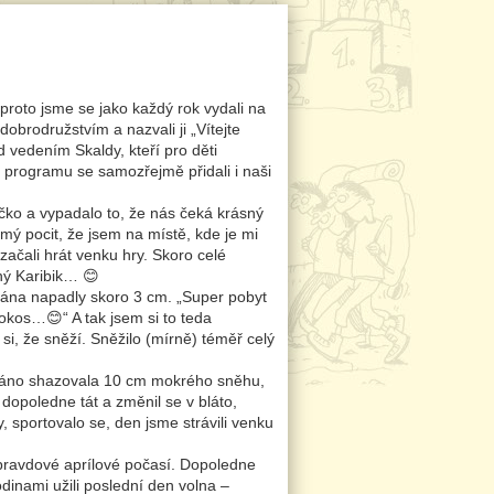
proto jsme se jako každý rok vydali na
obrodružstvím a nazvali ji „Vítejte
d vedením Skaldy, kteří pro děti
i programu se samozřejmě přidali i naši
níčko a vypadalo to, že nás čeká krásný
mý pocit, že jsem na místě, kde je mi
ačali hrát venku hry. Skoro celé
dný Karibik… 😊
 rána napadly skoro 3 cm. „Super pobyt
kokos…😊“ A tak jsem si to teda
si, že sněží. Sněžilo (mírně) téměř celý
í ráno shazovala 10 cm mokrého sněhu,
dopoledne tát a změnil se v bláto,
 sportovalo se, den jsme strávili venku
opravdové aprílové počasí. Dopoledne
odinami užili poslední den volna –