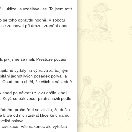
, uklízeli a vzdělávali se. To jsem totiž
alo se toho opravdu hodně. V sobotu
 se zachovat při úrazu, zranění apod.
li, jak jsme se měli. Přestože počasí
kapitánů vydaly na výpravu za bájným
itáni jednotlivých posádek porvali a
. Osud tomu chtěl, že všichni následně
 hned po návratu z lovu došlo k boji
Když se pak večer piráti snažili podle
dném prošetření se zjistilo, že došlo
é bitvě od nich získat klíče ke chrámu,
 velká oslava.
civilizace. Vše nakonec ale vyřešila