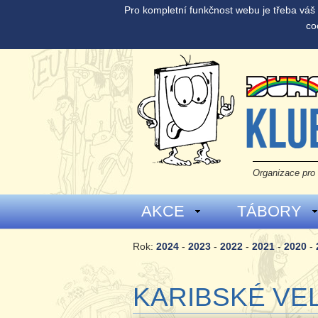
Pro kompletní funkčnost webu je třeba vá
co
Organizace pro 
AKCE
TÁBORY
Rok:
2024
-
2023
-
2022
-
2021
-
2020
-
KARIBSKÉ VE