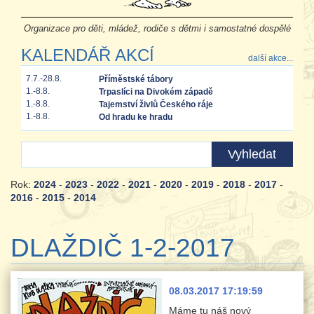
Organizace pro děti, mládež, rodiče s dětmi i samostatné dospělé
KALENDÁŘ AKCÍ
další akce...
7.7.-28.8.
Příměstské tábory
1.-8.8.
Trpaslíci na Divokém západě
1.-8.8.
Tajemství živlů Českého ráje
1.-8.8.
Od hradu ke hradu
Rok:
2024
-
2023
-
2022
-
2021
-
2020
-
2019
-
2018
-
2017
-
2016
-
2015
-
2014
DLAŽDIČ 1-2-2017
08.03.2017 17:19:59
Máme tu náš nový