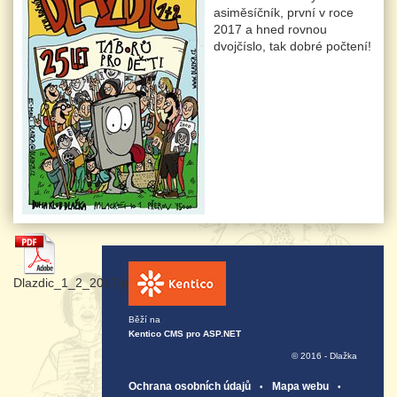
asiměsíčník, první v roce
2017 a hned rovnou
dvojčíslo, tak dobré počtení!
Dlazdic_1_2_2017.pdf
Běží na
Kentico CMS pro ASP.NET
© 2016 - Dlažka
Ochrana osobních údajů
Mapa webu