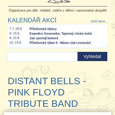
Organizace pro děti, mládež, rodiče s dětmi i samostatné dospělé
KALENDÁŘ AKCÍ
další akce...
7.7.-28.8.
Příměstské tábory
8.-15.8.
Expedice Amazonka: Tajemný chrám bohů
8.-22.8.
Jak sportují bohové
10.-14.8.
Příměstský tábor 6 - Máme rádi cestování
DISTANT BELLS -
PINK FLOYD
TRIBUTE BAND