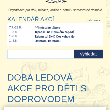
Organizace pro děti, mládež, rodiče s dětmi i samostatné dospělé
KALENDÁŘ AKCÍ
další akce...
7.7.-28.8.
Příměstské tábory
1.-8.8.
Trpaslíci na Divokém západě
1.-8.8.
Tajemství živlů Českého ráje
1.-8.8.
Od hradu ke hradu
DOBA LEDOVÁ -
AKCE PRO DĚTI S
DOPROVODEM