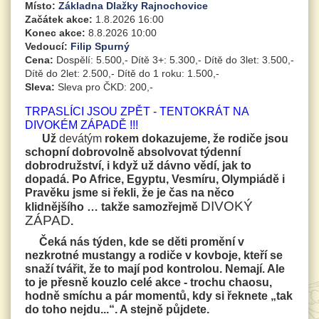
Místo:
Základna Dlažky Rajnochovice
Začátek akce:
1.8.2026 16:00
Konec akce:
8.8.2026 10:00
Vedoucí:
Filip Spurný
Cena:
Dospělí: 5.500,- Dítě 3+: 5.300,- Dítě do 3let: 3.500,-
Dítě do 2let: 2.500,- Dítě do 1 roku: 1.500,-
Sleva:
Sleva pro ČKD: 200,-
TRPASLÍCI JSOU ZPĚT - TENTOKRÁT NA
DIVOKÉM ZÁPADĚ !!!
Už
devátým
rokem dokazujeme, že rodiče jsou
schopní dobrovolně absolvovat týdenní
dobrodružství, i když už dávno vědí, jak to
dopadá. Po Africe, Egyptu, Vesmíru, Olympiádě i
Pravěku jsme si řekli, že je čas na něco
DIVOKÝ
klidnějšího … takže samozřejmě
ZÁPAD
.
Čeká nás týden, kde se děti promění v
nezkrotné mustangy a rodiče v kovboje, kteří se
snaží tvářit, že to mají pod kontrolou. Nemají. Ale
to je přesně kouzlo celé akce - trochu chaosu,
hodně smíchu a pár momentů, kdy si řeknete „tak
do toho nejdu...“. A stejně půjdete.