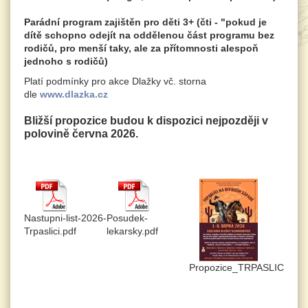
Parádní program zajištěn pro děti 3+ (čti - "pokud je
dítě schopno odejít na oddělenou část programu bez
rodičů, pro menší taky, ale za přítomnosti alespoň
jednoho s rodičů)
Platí podmínky pro akce Dlažky vč. storna
dle
www.dlazka.cz
Bližší propozice budou k dispozici nejpozději v
polovině června 2026.
Nastupni-list-2026-
Posudek-
Trpaslici.pdf
lekarsky.pdf
Propozice_TRPASLICI_202