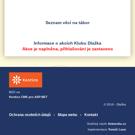
Seznam věcí na tábor
Informace o akcích Klubu Dlažka
Akce je naplněna, přihlašováni je zastaveno
Běží na
Kentico CMS pro ASP.NET
© 2016 - Dlažka
Ochrana osobních údajů
Mapa webu
Kontakt
Grafický návrh
Antmedia.cz
Implementace
Tomáš Loun