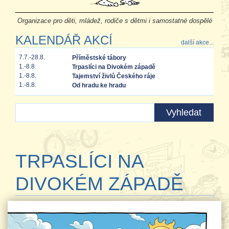
Organizace pro děti, mládež, rodiče s dětmi i samostatné dospělé
KALENDÁŘ AKCÍ
další akce...
7.7.-28.8.
Příměstské tábory
1.-8.8.
Trpaslíci na Divokém západě
1.-8.8.
Tajemství živlů Českého ráje
1.-8.8.
Od hradu ke hradu
TRPASLÍCI NA
DIVOKÉM ZÁPADĚ