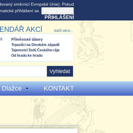
adovaný směrnicí Evropské Unie). Pokud
matické přihlášení se.
PŘIHLÁŠENÍ
ENDÁŘ AKCÍ
další akce...
.8.
Příměstské tábory
Trpaslíci na Divokém západě
Tajemství živlů Českého ráje
Od hradu ke hradu
 Dlažce
KONTAKT