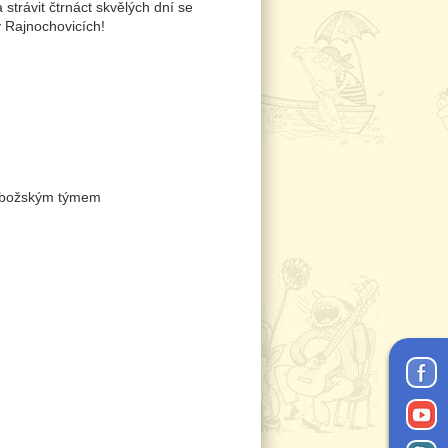
 strávit čtrnáct skvělých dní se
 Rajnochovicích!
ně-božským týmem