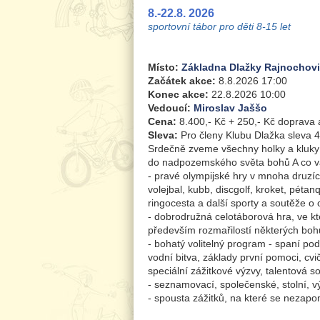
8.-22.8. 2026
sportovní tábor pro děti 8-15 let
Místo:
Základna Dlažky Rajnochov
Začátek akce:
8.8.2026 17:00
Konec akce:
22.8.2026 10:00
Vedoucí:
Miroslav Jaššo
Cena:
8.400,- Kč + 250,- Kč doprava
Sleva:
Pro členy Klubu Dlažka sleva 4
Srdečně zveme všechny holky a kluky v
do nadpozemského světa bohů A co v
- pravé olympijské hry v mnoha druzích s
volejbal, kubb, discgolf, kroket, péta
ringocesta a další sporty a soutěže o
- dobrodružná celotáborová hra, ve 
především rozmařilostí některých boh
- bohatý volitelný program - spaní pod
vodní bitva, základy první pomoci, cvi
speciální zážitkové výzvy, talentová 
- seznamovací, společenské, stolní, 
- spousta zážitků, na které se nezapo