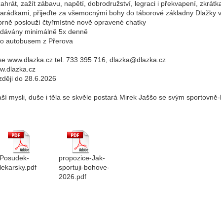
zahrát, zažít zábavu, napětí, dobrodružství, legraci i překvapení, zkrátka
rádkami, přijeďte za všemocnými bohy do táborové základny Dlažky v
orně poslouží čtyřmístné nově opravené chatky
odávány minimálně 5x denně
bo autobusem z Přerova
ese www.dlazka.cz tel. 733 395 716, dlazka@dlazka.cz
w.dlazka.cz
zději do 28.6.2026
Vaší mysli, duše i těla se skvěle postará Mirek Jaššo se svým sportov
Posudek-
propozice-Jak-
lekarsky.pdf
sportuji-bohove-
2026.pdf