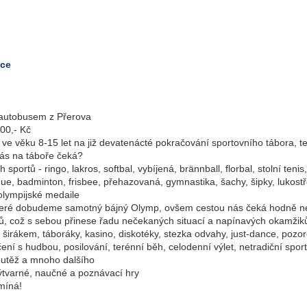
ice
 autobusem z Přerova
00,- Kč
e věku 8-15 let na již devatenácté pokračování sportovního tábora, te
ás na táboře čeká?
portů - ringo, lakros, softbal, vybíjená, brännball, florbal, stolní tenis,
nque, badminton, frisbee, přehazovaná, gymnastika, šachy, šipky, lukostř
 olympijské medaile
které dobudeme samotný bájný Olymp, ovšem cestou nás čeká hodně n
ů, což s sebou přinese řadu nečekaných situací a napínavých okamžik
 širákem, táboráky, kasino, diskotéky, stezka odvahy, just-dance, pozor
čení s hudbou, posilování, terénní běh, celodenní výlet, netradiční spor
soutěž a mnoho dalšího
výtvarné, naučné a poznávací hry
míná!