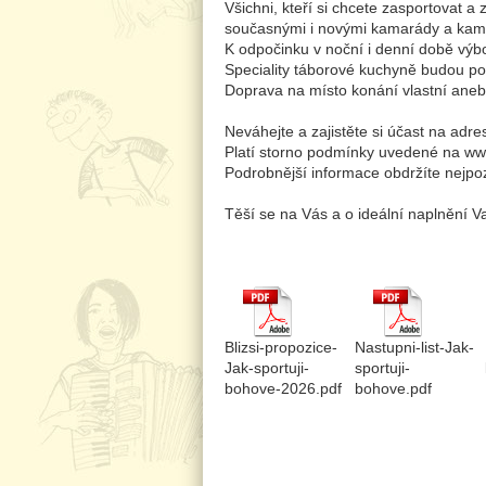
Všichni, kteří si chcete zasportovat a 
současnými i novými kamarády a kama
K odpočinku v noční i denní době výb
Speciality táborové kuchyně budou p
Doprava na místo konání vlastní ane
Neváhejte a zajistěte si účast na adr
Platí storno podmínky uvedené na ww
Podrobnější informace obdržíte nejpo
Těší se na Vás a o ideální naplnění 
Blizsi-propozice-
Nastupni-list-Jak-
Jak-sportuji-
sportuji-
bohove-2026.pdf
bohove.pdf