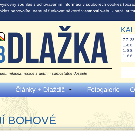
š výslovný souhlas s uchováváním informací v souborech cookies (pož
okies nepovolíte, nemusí funkovat některé vlastnosti webu - např. auto
KAL
7.7.-28
1.-8.8.
1.-8.8.
1.-8.8.
děti, mládež, rodiče s dětmi i samostatné dospělé
Články + Dlaždič
Fotogalerie
O
JÍ BOHOVÉ