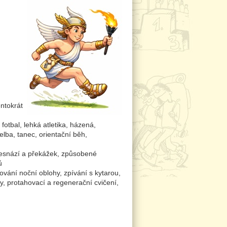
ntokrát
 fotbal, lehká atletika, házená,
elba, tanec, orientační běh,
esnází a překážek, způsobené
ů
ování noční oblohy, zpívání s kytarou,
ty, protahovací a regenerační cvičení,