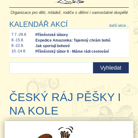
Organizace pro děti, mládež, rodiče s dětmi i samostatné dospělé
KALENDÁŘ AKCÍ
další akce...
7.7.-28.8.
Příměstské tábory
8.-15.8.
Expedice Amazonka: Tajemný chrám bohů
8.-22.8.
Jak sportují bohové
10.-14.8.
Příměstský tábor 6 - Máme rádi cestování
ČESKÝ RÁJ PĚŠKY I
NA KOLE