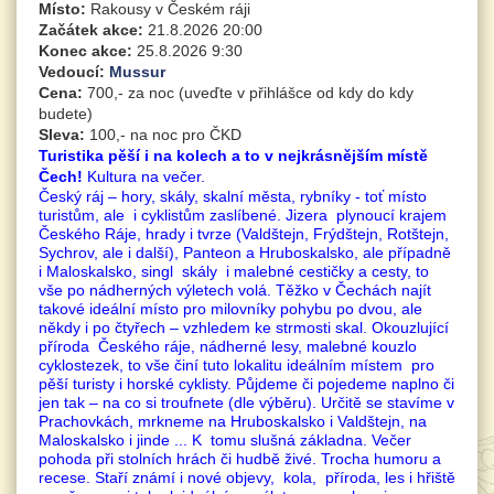
Místo:
Rakousy v Českém ráji
Začátek akce:
21.8.2026 20:00
Konec akce:
25.8.2026 9:30
Vedoucí:
Mussur
Cena:
700,- za noc (uveďte v přihlášce od kdy do kdy
budete)
Sleva:
100,- na noc pro ČKD
Turistika pěší i na kolech a to v nejkrásnějším místě
Čech!
Kultura na večer.
Český ráj – hory, skály, skalní města, rybníky - toť místo
turistům, ale i cyklistům zaslíbené. Jizera plynoucí krajem
Českého Ráje, hrady i tvrze (Valdštejn, Frýdštejn, Rotštejn,
Sychrov, ale i další), Panteon a Hruboskalsko, ale případně
i Maloskalsko, singl skály i malebné cestičky a cesty, to
vše po nádherných výletech volá. Těžko v Čechách najít
takové ideální místo pro milovníky pohybu po dvou, ale
někdy i po čtyřech – vzhledem ke strmosti skal. Okouzlující
příroda Českého ráje, nádherné lesy, malebné kouzlo
cyklostezek, to vše činí tuto lokalitu ideálním místem pro
pěší turisty i horské cyklisty. Půjdeme či pojedeme naplno či
jen tak – na co si troufnete (dle výběru). Určitě se stavíme v
Prachovkách, mrkneme na Hruboskalsko i Valdštejn, na
Maloskalsko i jinde ... K tomu slušná základna. Večer
pohoda při stolních hrách či hudbě živé. Trocha humoru a
recese. Staří známí i nové objevy, kola, příroda, les i hřiště