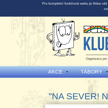
Pro kompletní funkčnost webu je třeba vá
co
Organizace pro 
AKCE
TÁBORY
"NA SEVER! NO