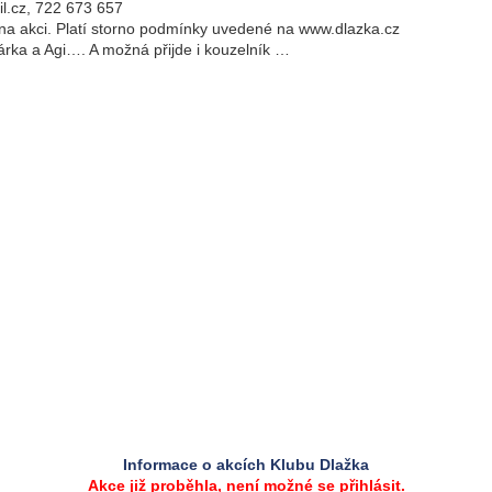
il.cz, 722 673 657
í na akci. Platí storno podmínky uvedené na www.dlazka.cz
lárka a Agi…. A možná přijde i kouzelník …
Informace o akcích Klubu Dlažka
Akce již proběhla, není možné se přihlásit.