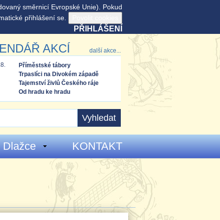
adovaný směrnicí Evropské Unie). Pokud
matické přihlášení se.
PŘIHLÁŠENÍ
ENDÁŘ AKCÍ
další akce...
.8.
Příměstské tábory
Trpaslíci na Divokém západě
Tajemství živlů Českého ráje
Od hradu ke hradu
 Dlažce
KONTAKT