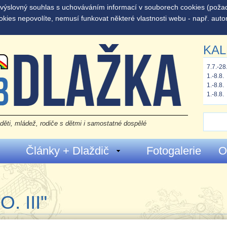
š výslovný souhlas s uchováváním informací v souborech cookies (pož
okies nepovolíte, nemusí funkovat některé vlastnosti webu - např. auto
KAL
7.7.-28
1.-8.8.
1.-8.8.
1.-8.8.
děti, mládež, rodiče s dětmi i samostatné dospělé
Články + Dlaždič
Fotogalerie
O
. III"