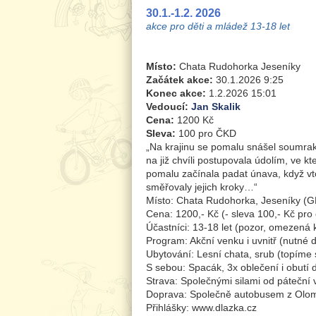
30.1.-1.2. 2026
akce pro děti a mládež 13-18 let
Místo:
Chata Rudohorka Jeseníky
Začátek akce:
30.1.2026 9:25
Konec akce:
1.2.2026 15:01
Vedoucí:
Jan Skalik
Cena:
1200 Kč
Sleva:
100 pro ČKD
„Na krajinu se pomalu snášel soumrak,
na již chvíli postupovala údolím, ve 
pomalu začínala padat únava, když vto
směřovaly jejich kroky…“
Místo: Chata Rudohorka, Jeseníky 
Cena: 1200,- Kč (- sleva 100,- Kč pro
Účastníci: 13-18 let (pozor, omezená 
Program: Akční venku i uvnitř (nutné 
Ubytování: Lesní chata, srub (topíme 
S sebou: Spacák, 3x oblečení i obutí d
Strava: Společnými silami od páteční
Doprava: Společně autobusem z Olo
Přihlášky: www.dlazka.cz