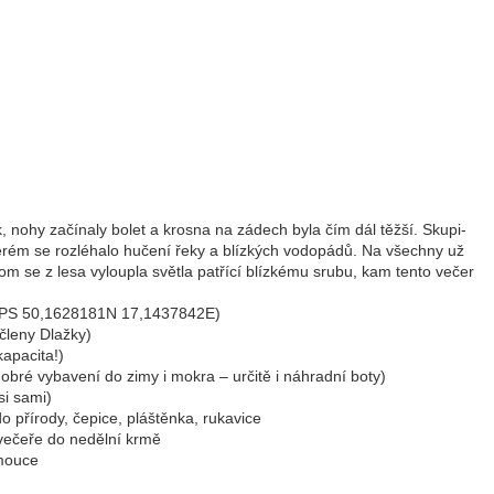
 nohy začínaly bolet a krosna na zádech byla čím dál těžší. Skupi-
kterém se rozléhalo hučení řeky a blízkých vodopádů. Na všechny už
m se z lesa vyloupla světla patřící blízkému srubu, kam tento večer
(GPS 50,1628181N 17,1437842E)
 členy Dlažky)
kapacita!)
dobré vybavení do zimy i mokra – určitě i náhradní boty)
si sami)
o přírody, čepice, pláštěnka, rukavice
 večeře do nedělní krmě
mouce