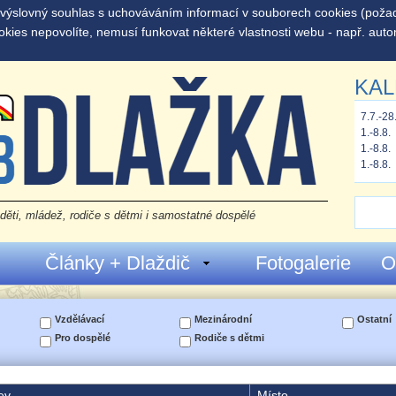
š výslovný souhlas s uchováváním informací v souborech cookies (pož
okies nepovolíte, nemusí funkovat některé vlastnosti webu - např. auto
KAL
7.7.-28
1.-8.8.
1.-8.8.
1.-8.8.
děti, mládež, rodiče s dětmi i samostatné dospělé
Články + Dlaždič
Fotogalerie
O
Vzdělávací
Mezinárodní
Ostatní
Pro dospělé
Rodiče s dětmi
ev
Místo