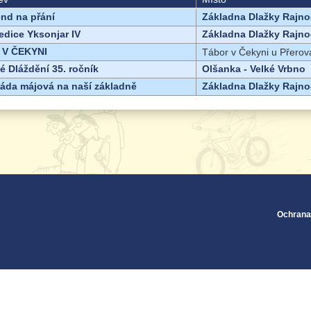
end na přání
Základna Dlažky Rajno
edice Yksonjar IV
Základna Dlažky Rajno
 V ČEKYNI
Tábor v Čekyni u Přerov
é Dláždění 35. ročník
Olšanka - Velké Vrbno
gáda májová na naší základně
Základna Dlažky Rajno
Ochrana