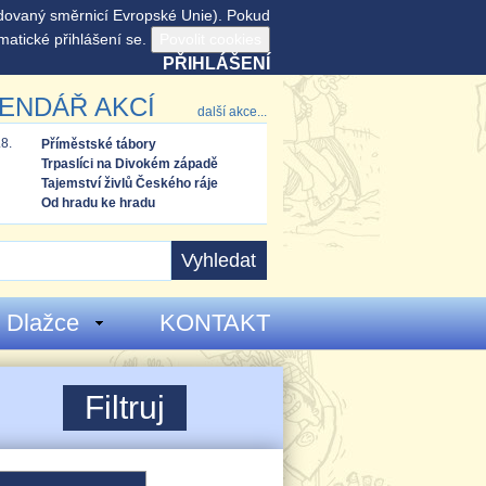
adovaný směrnicí Evropské Unie). Pokud
matické přihlášení se.
PŘIHLÁŠENÍ
ENDÁŘ AKCÍ
další akce...
.8.
Příměstské tábory
Trpaslíci na Divokém západě
Tajemství živlů Českého ráje
Od hradu ke hradu
 Dlažce
KONTAKT
Tábory