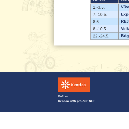
Vík
1.-3.5.
Exp
7.-10.5.
REJ
8.5.
Velk
8.-10.5.
Bri
22.-24.5.
Běží na
Kentico CMS pro ASP.NET