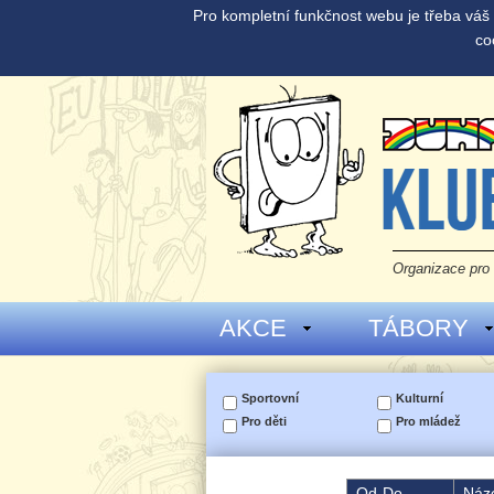
Pro kompletní funkčnost webu je třeba vá
co
Organizace pro 
AKCE
TÁBORY
Sportovní
Kulturní
Pro děti
Pro mládež
Od-Do
Náz