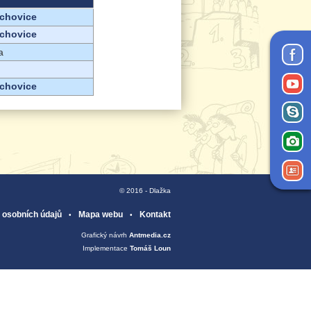
chovice
chovice
a
chovice
© 2016 - Dlažka
 osobních údajů
Mapa webu
Kontakt
Grafický návrh
Antmedia.cz
Implementace
Tomáš Loun