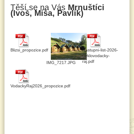
Těší se na Vás
Mrnuštíci
(Ivoš, Míša, Pavlík)
Blizsi_propozice.pdf
Nastupni-list-2026-
Cyklovodacky-
raj.pdf
IMG_7217.JPG
VodackyRaj2026_propozice.pdf