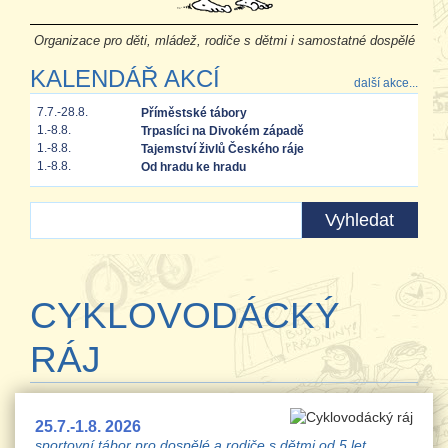
Organizace pro děti, mládež, rodiče s dětmi i samostatné dospělé
KALENDÁŘ AKCÍ
další akce...
7.7.-28.8.
Příměstské tábory
1.-8.8.
Trpaslíci na Divokém západě
1.-8.8.
Tajemství živlů Českého ráje
1.-8.8.
Od hradu ke hradu
CYKLOVODÁCKÝ
RÁJ
25.7.-1.8. 2026
sportovní tábor pro dospělé a rodiče s dětmi od 5 let