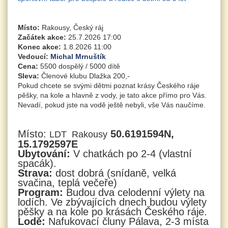
Místo:
Rakousy, Český ráj
Začátek akce:
25.7.2026 17:00
Konec akce:
1.8.2026 11:00
Vedoucí:
Michal Mrnuštík
Cena:
5500 dospělý / 5000 dítě
Sleva:
Členové klubu Dlažka 200,-
Pokud chcete se svými dětmi poznat krásy Českého ráje
pěšky, na kole a hlavně z vody, je tato akce přímo pro Vás.
Nevadí, pokud jste na vodě ještě nebyli, vše Vás naučíme.
Místo:
50.6191594N,
LDT Rakousy
15.1792597E
Ubytování:
V chatkách po 2-4 (vlastní
spacák).
Strava:
dost dobrá (snídaně, velká
svačina, teplá večeře)
Program:
Budou dva celodenní výlety na
lodích. Ve zbývajících dnech budou výlety
pěšky a na kole po krásách Českého ráje.
Lodě:
Nafukovací čluny Pálava, 2-3 místa