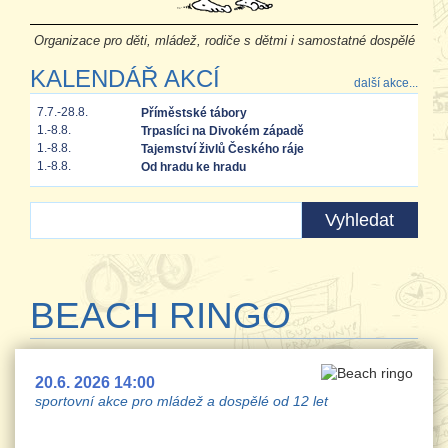
Organizace pro děti, mládež, rodiče s dětmi i samostatné dospělé
KALENDÁŘ AKCÍ
další akce...
7.7.-28.8.
Příměstské tábory
1.-8.8.
Trpaslíci na Divokém západě
1.-8.8.
Tajemství živlů Českého ráje
1.-8.8.
Od hradu ke hradu
BEACH RINGO
20.6. 2026 14:00
sportovní akce pro mládež a dospělé od 12 let