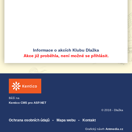
Informace o akcích Klubu Dlažka
Akce již proběhla, není možné se přihlásit.
Běží na
Kentico CMS pro ASP.NET
© 2016 - Dlažka
Ochrana osobních údajů
Mapa webu
Kontakt
Grafický návrh
Antmedia.cz