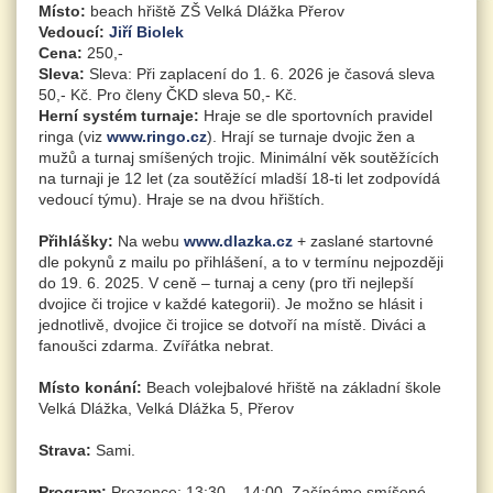
Místo:
beach hřiště ZŠ Velká Dlážka Přerov
Vedoucí:
Jiří Biolek
Cena:
250,-
Sleva:
Sleva: Při zaplacení do 1. 6. 2026 je časová sleva
50,- Kč. Pro členy ČKD sleva 50,- Kč.
Herní systém turnaje:
Hraje se dle sportovních pravidel
ringa (viz
www.ringo.cz
). Hrají se turnaje dvojic žen a
mužů a turnaj smíšených trojic. Minimální věk soutěžících
na turnaji je 12 let (za soutěžící mladší 18-ti let zodpovídá
vedoucí týmu). Hraje se na dvou hřištích.
Přihlášky:
Na webu
www.dlazka.cz
+ zaslané startovné
dle pokynů z mailu po přihlášení, a to v termínu nejpozději
do 19. 6. 2025. V ceně – turnaj a ceny (pro tři nejlepší
dvojice či trojice v každé kategorii). Je možno se hlásit i
jednotlivě, dvojice či trojice se dotvoří na místě. Diváci a
fanoušci zdarma. Zvířátka nebrat.
Místo konání:
Beach volejbalové hřiště na základní škole
Velká Dlážka, Velká Dlážka 5, Přerov
Strava:
Sami.
Program:
Prezence: 13:30 – 14:00. Začínáme smíšené