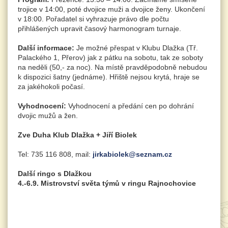
trojice v 14:00, poté dvojice muži a dvojice ženy. Ukončení
v 18:00. Pořadatel si vyhrazuje právo dle počtu
přihlášených upravit časový harmonogram turnaje.
Další informace:
Je možné přespat v Klubu Dlažka (Tř.
Palackého 1, Přerov) jak z pátku na sobotu, tak ze soboty
na neděli (50,- za noc). Na místě pravděpodobně nebudou
k dispozici šatny (jednáme). Hřiště nejsou krytá, hraje se
za jakéhokoli počasí.
Vyhodnocení:
Vyhodnocení a předání cen po dohrání
dvojic mužů a žen.
Zve Duha Klub Dlažka + Jiří Biolek
Tel: 735 116 808, mail:
jirkabiolek@seznam.cz
Další ringo s Dlažkou
4.-6.9. Mistrovství světa týmů v ringu
Rajnochovice