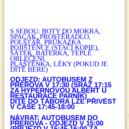
S SEBOU: BOTY DO MOKRA,
SPACÁK, PROSTĚRADLO,
POLŠTÁŘ, PRŮKAZKA
POJIŠTĚNCE (STAČÍ KOPIE),
ŠÁTEK, BATERKA, TEPLÉ
OBLEČENÍ,
PLÁŠTĚNKA, LÉKY (POKUD JE
DÍTĚ BERE)
ODJEZD: AUTOBUSEM Z
PŘEROVA V 17:30 (SRAZ 17:15
ZA HYPERNOVOU ALBERT U
RESTAURACE PARNÍK)
DÍTĚ DO TÁBORA LZE PŘIVÉST
V ČASE 17:45-18:00
NÁVRAT: AUTOBUSEM DO
PŘEROVA - ODJEZD V 15:00
(PŘÍJEZD V 15:45-16:00 ZA