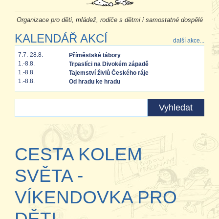
Organizace pro děti, mládež, rodiče s dětmi i samostatné dospělé
KALENDÁŘ AKCÍ
další akce...
7.7.-28.8.
Příměstské tábory
1.-8.8.
Trpaslíci na Divokém západě
1.-8.8.
Tajemství živlů Českého ráje
1.-8.8.
Od hradu ke hradu
CESTA KOLEM
SVĚTA -
VÍKENDOVKA PRO
DĚTI