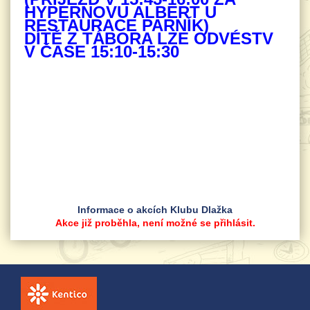
HYPERNOVU ALBERT U
RESTAURACE PARNÍK)
viken
DÍTĚ Z TÁBORA LZE ODVÉSTV
kolem
V ČASE 15:10-15:30
Informace o akcích Klubu Dlažka
Akce již proběhla, není možné se přihlásit.