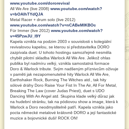
www.youtube.com/dororevival
All We Are (live 2008)
www.youtube.com/watch?
v=bOAIhTYdQJA
Metal Racer + drum solo (live 2012)
www.youtube.com/watch?v=nCABeMIKBOc
Für Immer (live 2012)
www.youtube.com/watch?
v=45PzwJU_l9Y
Kapela vznikla na podzim 2003 v souvislosti s kolegiální
revivalovou kapelou, se kterou si představitelka DORO
zazpívala duet. U tohoto hostingu samozřejmě nesměla
chybět pilotní skladba Warlock All We Are. Jelikož ohlas
publika byl nadmíru velký, vznikla samostatná formace
Doro & Warlock tribute. Svým nadšeným příznivcům oživuje
v paměti jak nezapomenutelné hity Warlock All We Are,
Earthshaker Rock, Burning The Witches atd., tak hity
sólové dráhy Doro Raise Your Fist In The Air, All For Metal,
Breaking The Law (cover Judas Priest), duet s UDO
Dancing With An Angel atd. Skupina klade velký důraz jak
na hudební stránku, tak na pódiovou show a image, která k
Warlock a Doro neodmyslitelně patří. Kapela vznikla jako
pocta německé metalové královně DORO a její fantastické
muzice a bojovnické duši! ROCK ON!