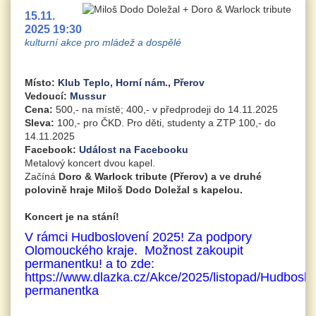
15.11.
2025 19:30
kulturní akce pro mládež a dospělé
Místo:
Klub Teplo, Horní nám., Přerov
Vedoucí:
Mussur
Cena:
500,- na místě; 400,- v předprodeji do 14.11.2025
Sleva:
100,- pro ČKD. Pro děti, studenty a ZTP 100,- do
14.11.2025
Facebook:
Událost na Facebooku
Metalový koncert dvou kapel.
Začíná
Doro & Warlock tribute (Přerov) a ve druhé
polovině hraje Miloš Dodo Doležal s kapelou.
Koncert je na stání!
V rámci Hudboslovení 2025! Za podpory
Olomouckého kraje. Možnost zakoupit
permanentku! a to zde:
https://www.dlazka.cz/Akce/2025/listopad/Hudboslo
permanentka