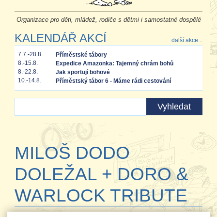
Organizace pro děti, mládež, rodiče s dětmi i samostatné dospělé
KALENDÁŘ AKCÍ
další akce...
7.7.-28.8.
Příměstské tábory
8.-15.8.
Expedice Amazonka: Tajemný chrám bohů
8.-22.8.
Jak sportují bohové
10.-14.8.
Příměstský tábor 6 - Máme rádi cestování
MILOŠ DODO
DOLEŽAL + DORO &
WARLOCK TRIBUTE