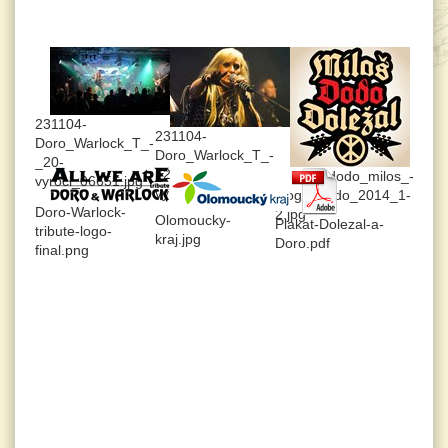
231104-
231104-
Doro_Warlock_T_-
Doro_Warlock_T_-
_20-
_20-
dolezal_dodo_milos_-
vyroci_06651.jpg
vyroci_06769_02.jpg
_logo_dodo_2014_1-
Doro-Warlock-
2.jpg
Olomoucky-
Plakat-Dolezal-a-
tribute-logo-
kraj.jpg
Doro.pdf
final.png