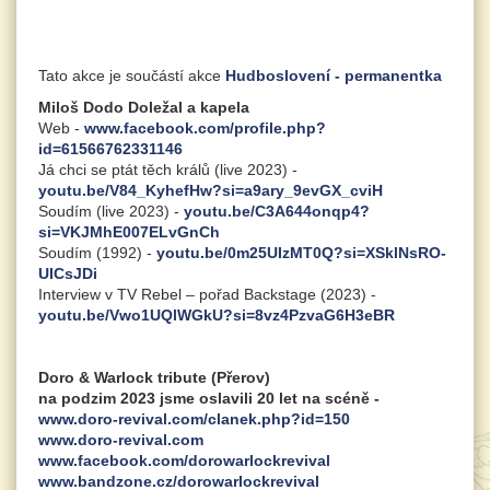
Tato akce je součástí akce
Hudboslovení - permanentka
Miloš Dodo Doležal a kapela
Web -
www.facebook.com/profile.php?
id=61566762331146
Já chci se ptát těch králů (live 2023) -
youtu.be/V84_KyhefHw?si=a9ary_9evGX_cviH
Soudím (live 2023) -
youtu.be/C3A644onqp4?
si=VKJMhE007ELvGnCh
Soudím (1992) -
youtu.be/0m25UIzMT0Q?si=XSklNsRO-
UICsJDi
Interview v TV Rebel – pořad Backstage (2023) -
youtu.be/Vwo1UQlWGkU?si=8vz4PzvaG6H3eBR
Doro & Warlock tribute (Přerov)
na podzim 2023 jsme oslavili 20 let na scéně -
www.doro-revival.com/clanek.php?id=150
www.doro-revival.com
www.facebook.com/dorowarlockrevival
www.bandzone.cz/dorowarlockrevival