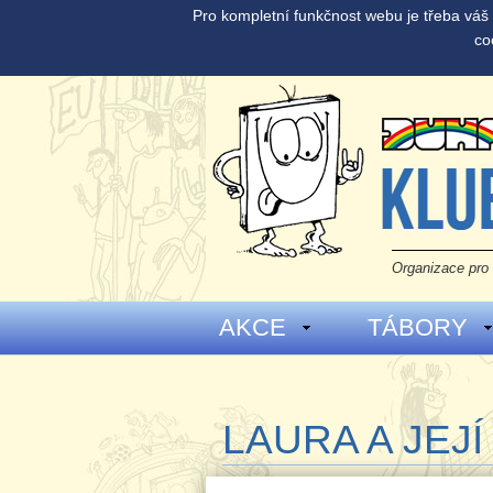
Pro kompletní funkčnost webu je třeba vá
co
Organizace pro 
AKCE
TÁBORY
LAURA A JEJÍ