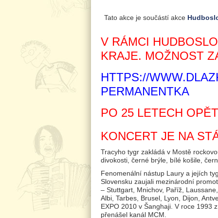
Tato akce je součástí akce
Hudboslo
V RÁMCI HUDBOSLO
KRAJE. MOŽNOST Z
HTTPS://WWW.DLAZ
PERMANENTKA
PO 25 LETECH OPĚT
KONCERT JE NA STÁ
Tracyho tygr zakládá v Mostě rockovou
divokosti, černé brýle, bílé košile, č
Fenomenální nástup Laury a jejích tyg
Slovensku zaujali mezinárodní promot
– Stuttgart, Mnichov, Paříž, Laussan
Albi, Tarbes, Brusel, Lyon, Dijon, An
EXPO 2010 v Šanghaji. V roce 1993 zís
přenášel kanál MCM.