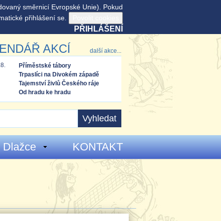
adovaný směrnicí Evropské Unie). Pokud
matické přihlášení se.
PŘIHLÁŠENÍ
ENDÁŘ AKCÍ
další akce...
.8.
Příměstské tábory
Trpaslíci na Divokém západě
Tajemství živlů Českého ráje
Od hradu ke hradu
 Dlažce
KONTAKT