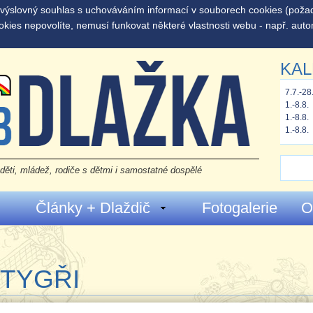
š výslovný souhlas s uchováváním informací v souborech cookies (pož
okies nepovolíte, nemusí funkovat některé vlastnosti webu - např. auto
KAL
7.7.-28
1.-8.8.
1.-8.8.
1.-8.8.
děti, mládež, rodiče s dětmi i samostatné dospělé
Články + Dlaždič
Fotogalerie
O
 TYGŘI