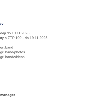
rov
odeji do 19.11.2025
nty a ZTP 100,- do 19.11.2025
ygri.band
ygri.band/photos
ygri.band/videos
d manager