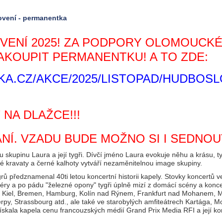
vení - permanentka
VENÍ 2025! ZA PODPORY OLOMOUCK
AKOUPIT PERMANENTKU! A TO ZDE:
KA.CZ/AKCE/2025/LISTOPAD/HUDBOSL
 NA DLAŽCE!!!
NÍ. VZADU BUDE MOŽNO SI I SEDNOU
 skupinu Laura a její tygři. Dívčí jméno Laura evokuje něhu a krásu, t
erné kravaty a černé kalhoty vytváří nezaměnitelnou image skupiny.
rů předznamenal 40ti letou koncertní historii kapely. Stovky koncertů
éry a po pádu "železné opony" tygři úplně mizí z domácí scény a konce
e, Kiel, Bremen, Hamburg, Kolín nad Rýnem, Frankfurt nad Mohanem, Ma
tverpy, Strassbourg atd., ale také ve starobylých amfiteátrech Kartág
kala kapela cenu francouzských médií Grand Prix Media RFI a její konc