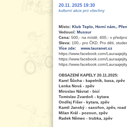
20.11. 2025 19:30
kulturní akce pro všechny
Místo:
Klub Teplo, Horní nám., Pře
Vedoucí:
Mussur
Cena:
500,- na místě; 400,- v předpr
Sleva:
100,- pro ČKD. Pro děti, stude
Více zde: www.lauranet.cz
https://www.facebook.com/Lauraajejit
https://www.facebook.com/Lauraajejit
https://www.facebook.com/Lauraajejit
OBSAZENÍ KAPELY 20.11.2025:
Karel Šůcha - kapelník, basa, zpěv
Lenka Nová - zpěv
Miroslav Návrat - bicí
Tomislav Zvardoň - kytara
Ondřej Fišer - kytara, zpěv
Kamil Janský - saxofon, zpěv, roa
Milan Král - pozoun, zpěv
Radek Němec - trubka, zpěv