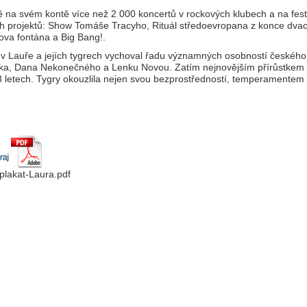
bě na svém kontě více než 2 000 koncertů v rockových klubech a na fest
ch projektů: Show Tomáše Tracyho, Rituál středoevropana z konce dva
kova fontána a Big Bang!.
 Lauře a jejích tygrech vychoval řadu významných osobností českého ku
íka, Dana Nekonečného a Lenku Novou. Zatím nejnovějším přírůstkem 
13 letech. Tygry okouzlila nejen svou bezprostředností, temperamente
plakat-Laura.pdf