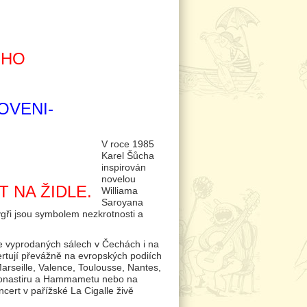
ÉHO
OVENI-
V roce 1985
Karel Šůcha
inspirován
novelou
T NA ŽIDLE.
Williama
Saroyana
ygři jsou symbolem nezkrotnosti a
 ve vyprodaných sálech v Čechách i na
rtují převážně na evropských podiích
rseille, Valence, Toulousse, Nantes,
a, Monastiru a Hammametu nebo na
ert v pařížské La Cigalle živě