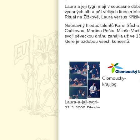
Laura a její tygři mají v současné do
vydaných alb a pět velkých koncertní
Rituál na Žižkově, Laura versus Křiží
Neúnavný hledač talentů Karel Šůcha v
Csákovou, Martina Poštu, Miloše Vac
svoji pěveckou dráhu zahájila už ve 
které je ozdobou všech koncertů.
Olomoucky-
kraj.jpg
Laura-a-jaji-tygri-
23-2-2000-Dlazka-
poradala-v-klubu-
Teplo-Pr.jpg