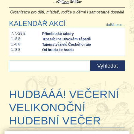
Organizace pro děti, mládež, rodiče s dětmi i samostatné dospělé
KALENDÁŘ AKCÍ
další akce...
7.7.-28.8.
Příměstské tábory
1.-8.8.
Trpaslíci na Divokém západě
1.-8.8.
Tajemství živlů Českého ráje
1.-8.8.
Od hradu ke hradu
HUDBÁÁÁ! VEČERNÍ
VELIKONOČNÍ
HUDEBNÍ VEČER