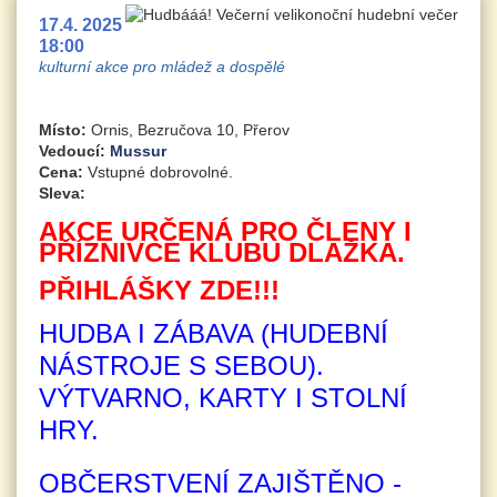
17.4. 2025
18:00
kulturní akce pro mládež a dospělé
Místo:
Ornis, Bezručova 10, Přerov
Vedoucí:
Mussur
Cena:
Vstupné dobrovolné.
Sleva:
AKCE URČENÁ PRO ČLENY I
PŘÍZNIVCE KLUBU DLAŽKA.
PŘIHLÁŠKY ZDE!!!
HUDBA I ZÁBAVA (HUDEBNÍ
NÁSTROJE S SEBOU).
VÝTVARNO, KARTY I STOLNÍ
HRY.
OBČERSTVENÍ ZAJIŠTĚNO -