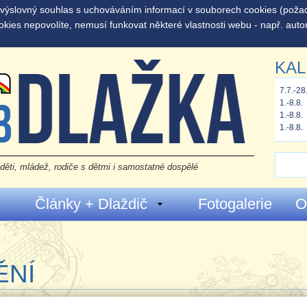
š výslovný souhlas s uchováváním informací v souborech cookies (pož
okies nepovolíte, nemusí funkovat některé vlastnosti webu - např. auto
KAL
7.7.-28
1.-8.8.
1.-8.8.
1.-8.8.
děti, mládež, rodiče s dětmi i samostatné dospělé
Články + Dlaždič
Fotogalerie
O
ĚNÍ