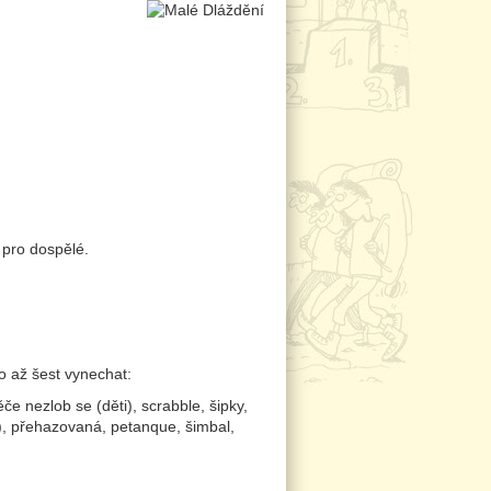
e pro dospělé.
o až šest vynechat:
če nezlob se (děti), scrabble, šipky,
ěti), přehazovaná, petanque, šimbal,