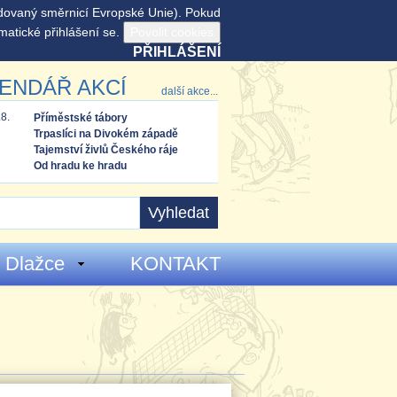
adovaný směrnicí Evropské Unie). Pokud
matické přihlášení se.
PŘIHLÁŠENÍ
ENDÁŘ AKCÍ
další akce...
.8.
Příměstské tábory
Trpaslíci na Divokém západě
Tajemství živlů Českého ráje
Od hradu ke hradu
 Dlažce
KONTAKT