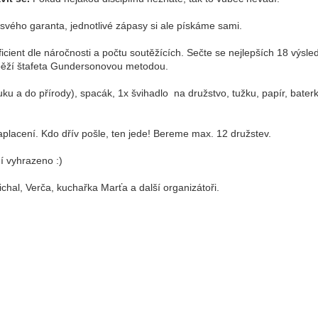
 svého garanta, jednotlivé zápasy si ale pískáme sami.
icient dle náročnosti a počtu soutěžících. Sečte se nejlepších 18 výs
poběží štafeta Gundersonovou metodou.
tuku a do přírody), spacák, 1x švihadlo na družstvo, tužku, papír, bate
aplacení. Kdo dřív pošle, ten jede! Bereme max. 12 družstev.
 vyhrazeno :)
chal, Verča, kuchařka Marťa a další organizátoři.