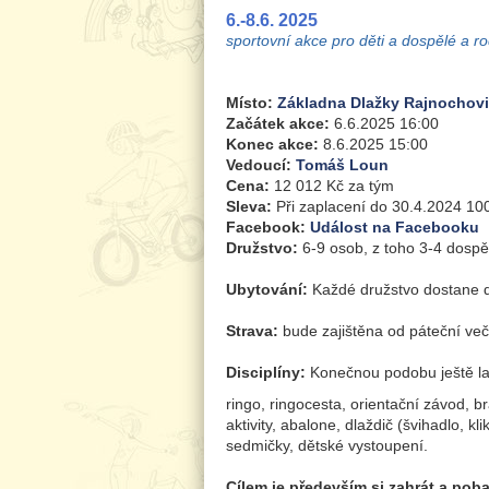
6.-8.6. 2025
sportovní akce pro děti a dospělé a ro
Místo:
Základna Dlažky Rajnochov
Začátek akce:
6.6.2025 16:00
Konec akce:
8.6.2025 15:00
Vedoucí:
Tomáš Loun
Cena:
12 012 Kč za tým
Sleva:
Při zaplacení do 30.4.2024 1000
Facebook:
Událost na Facebooku
Družstvo:
6-9 osob, z toho 3-4 dospělí
Ubytování:
Každé družstvo dostane d
Strava:
bude zajištěna od páteční ve
Disciplíny:
Konečnou podobu ještě lad
ringo, ringocesta, orientační závod, b
aktivity, abalone, dlaždič (švihadlo, kl
sedmičky, dětské vystoupení.
Cílem je především si zahrát a poba