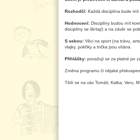
Rozhodčí:
Každá disciplína bude mít
Hodnocení:
Disciplíny budou mít koef
disciplíny se škrtají) a na závěr se 
S sebou:
Věci na sport (na trávu, an
vlajky, pokřiky a trička jsou vítána.
Přihlášky:
považují se za platné po z
Změna programu či nějaké překvapení
Těší se na vás Tomáš, Katka, Veru, Mi