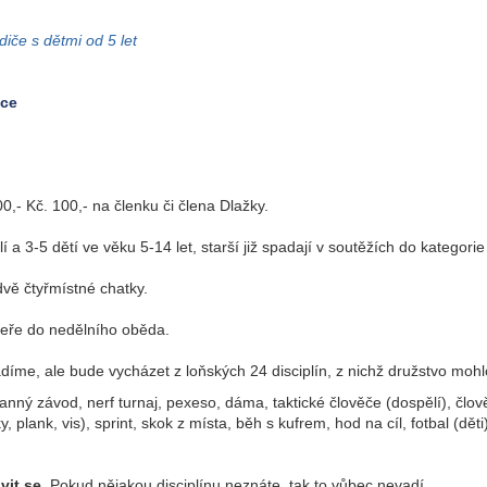
diče s dětmi od 5 let
ice
,- Kč. 100,- na členku či člena Dlažky.
 a 3-5 dětí ve věku 5-14 let, starší již spadají v soutěžích do kategori
vě čtyřmístné chatky.
čeře do nedělního oběda.
íme, ale bude vycházet z loňských 24 disciplín,
z nichž družstvo mohl
ranný závod, nerf turnaj, pexeso, dáma, taktické člověče (dospělí), člově
iky, plank, vis), sprint, skok z místa, běh s kufrem, hod na cíl, fotbal (d
vit se.
Pokud nějakou disciplínu neznáte, tak to vůbec nevadí.