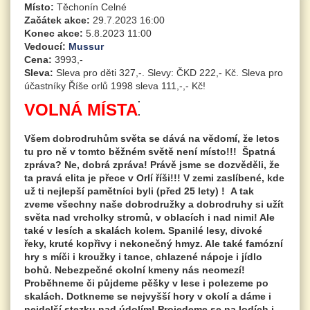
Místo:
Těchonín Celné
Začátek akce:
29.7.2023 16:00
Konec akce:
5.8.2023 11:00
Vedoucí:
Mussur
Cena:
3993,-
Sleva:
Sleva pro děti 327,-. Slevy: ČKD 222,- Kč. Sleva pro
účastníky Říše orlů 1998 sleva 111,-,- Kč!
.
VOLNÁ MÍSTA
.
Všem dobrodruhům světa se dává na vědomí, že letos
tu pro ně v tomto běžném světě není místo!!! Špatná
zpráva? Ne, dobrá zpráva! Právě jsme se dozvěděli, že
ta pravá elita je přece v Orlí říši!!! V zemi zaslíbené, kde
už ti nejlepší pamětníci byli (před 25 lety) ! A tak
zveme všechny naše dobrodružky a dobrodruhy si užít
světa nad vrcholky stromů, v oblacích i nad nimi! Ale
také v lesích a skalách kolem. Spanilé lesy, divoké
řeky, kruté kopřivy i nekonečný hmyz. Ale také famózní
hry s míči i kroužky i tance, chlazené nápoje i jídlo
bohů. Nebezpečné okolní kmeny nás neomezí!
Proběhneme či půjdeme pěšky v lese i polezeme po
skalách. Dotkneme se nejvyšší hory v okolí a dáme i
nejdelší stezku nad údolím! Projedeme se na lodích i