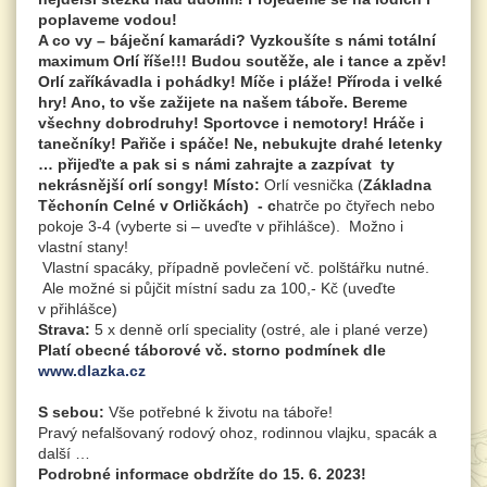
poplaveme vodou!
A co vy – báječní kamarádi? Vyzkoušíte s námi totální
maximum Orlí říše!!! Budou soutěže, ale i tance a zpěv!
Orlí zaříkávadla i pohádky! Míče i pláže! Příroda i velké
hry! Ano, to vše zažijete na našem táboře. Bereme
všechny dobrodruhy! Sportovce i nemotory! Hráče i
tanečníky! Pařiče i spáče! Ne, nebukujte drahé letenky
… přijeďte a pak si s námi zahrajte a zazpívat ty
nekrásnější orlí songy!
Místo:
Orlí vesnička (
Základna
Těchonín Celné v Orličkách) - c
hatrče po čtyřech nebo
pokoje 3-4 (vyberte si – uveďte v přihlášce). Možno i
vlastní stany!
Vlastní spacáky, případně povlečení vč. polštářku nutné.
Ale možné si půjčit místní sadu za 100,- Kč (uveďte
v přihlášce)
Strava:
5 x denně orlí speciality (ostré, ale i plané verze)
Platí obecné táborové vč. storno podmínek dle
www.dlazka.cz
S sebou:
Vše potřebné k životu na táboře!
Pravý nefalšovaný rodový ohoz, rodinnou vlajku, spacák a
další …
Podrobné informace obdržíte do 15. 6. 2023!