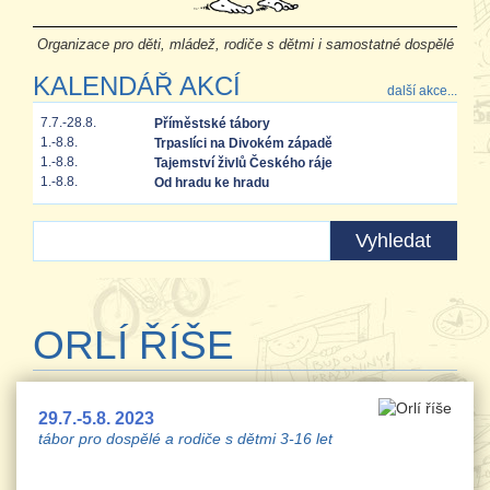
Organizace pro děti, mládež, rodiče s dětmi i samostatné dospělé
KALENDÁŘ AKCÍ
další akce...
7.7.-28.8.
Příměstské tábory
1.-8.8.
Trpaslíci na Divokém západě
1.-8.8.
Tajemství živlů Českého ráje
1.-8.8.
Od hradu ke hradu
ORLÍ ŘÍŠE
29.7.-5.8. 2023
tábor pro dospělé a rodiče s dětmi 3-16 let