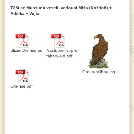
Těší se Mussur
a veselí
vedoucí Míša (Koždoň) +
Adélka + Vojta
Blizsi-Orli-rise.pdf
Nastupni-list-pro-
tabory-r-d.pdf
Orel-s-prilbou.jpg
Orli-rise.pdf