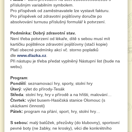
příslušným variabilním symbolem.
Pro příspěvek od zaměstnavatele lze vystavit fakturu.
Pro příspěvek od zdravotní pojišťovny doručte po
absolvování turnusu příslušný formulář k potvrzení.
Podmínka:
Dobrý zdravotní stav.
Není třeba potvrzení od lékaře, dítě s sebou musí mít
kartičku pojištěnce zdravotní pojišťovny (stačí kopie)
Platí obecné podmínky akcí vč. storno poplatků
dle
www.dlazka.cz
.
Při nástupu je třeba předat vyplněný Nástupní list (bude na
webu).
Program
:
Pondělí
: seznamovací hry, sporty, stolní hry
Úterý
: výlet do přírody-Tesák
Středa
: stolní hry, hry v přírodě a na hřišti, malování…
Čtvrtek:
výlet busem-Hasičská stanice Olomouc (s
ukázkami činnosti)
Pátek:
program na přání, sport, hry, stolní hry…
S sebou:
malý batůžek, přezůvky (do klubovny), sportovní
pevné boty (ne žabky, ne krosky), věci dle konkrétního