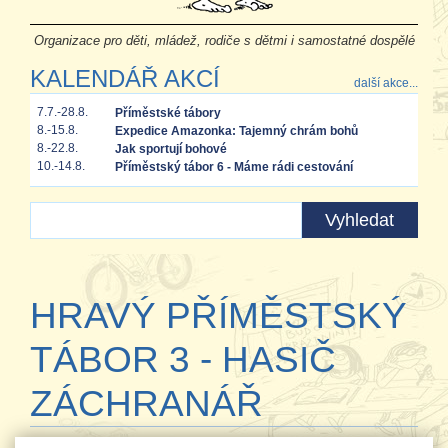
Organizace pro děti, mládež, rodiče s dětmi i samostatné dospělé
KALENDÁŘ AKCÍ
další akce...
7.7.-28.8.
Příměstské tábory
8.-15.8.
Expedice Amazonka: Tajemný chrám bohů
8.-22.8.
Jak sportují bohové
10.-14.8.
Příměstský tábor 6 - Máme rádi cestování
HRAVÝ PŘÍMĚSTSKÝ
TÁBOR 3 - HASIČ
ZÁCHRANÁŘ