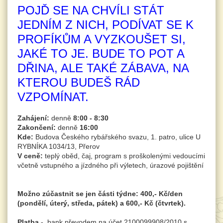
POJĎ SE NA CHVÍLI STÁT
JEDNÍM Z NICH, PODÍVAT SE K
PROFÍKŮM A VYZKOUŠET SI,
JAKÉ TO JE. BUDE TO POT A
DŘINA, ALE TAKÉ ZÁBAVA, NA
KTEROU BUDEŠ RÁD
VZPOMÍNAT.
Zahájení:
denně
8:00 - 8:30
Zakončení:
denně
16:00
Kde:
Budova Českého rybářského svazu, 1. patro, ulice U
RYBNÍKA 1034/13, Přerov
V ceně:
teplý oběd, čaj, program s proškolenými vedoucími
včetně vstupného a jízdného při výletech, úrazové pojištění
Možno zúčastnit se jen části týdne:
400,- Kč/den
(pondělí, úterý, středa, pátek) a 600,- Kč (čtvrtek).
Platba -
bank.převodem na účet 2100099908/2010 s