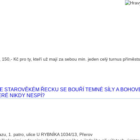
 150,- Kč pro ty, kteří už mají za sebou min. jeden celý turnus příměs
 STAROVĚKÉM ŘECKU SE BOUŘÍ TEMNÉ SÍLY A BOHOVÉ SI
ERÉ NIKDY NESPÍ?
u, 1. patro, ulice U RYBNÍKA 1034/13, Přerov