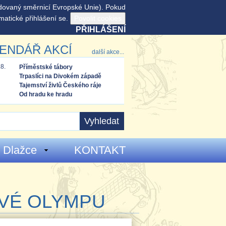
adovaný směrnicí Evropské Unie). Pokud
matické přihlášení se.
PŘIHLÁŠENÍ
ENDÁŘ AKCÍ
další akce...
.8.
Příměstské tábory
Trpaslíci na Divokém západě
Tajemství živlů Českého ráje
Od hradu ke hradu
 Dlažce
KONTAKT
OVÉ OLYMPU