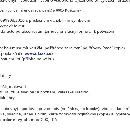
oškolenými vedoucími včetně vstupného a jízdného při výletech, úrazov
den (pondělí, úterý, středa, pátek) a 600,- Kč (čtvrtek).
099908/2010 s příslušným variabilním symbolem.
ystavit fakturu.
 doručte po absolvování turnusu příslušný formulář k potvrzení.
 sebou musí mít kartičku pojištěnce zdravotní pojišťovny (stačí kopie)
o poplatků dle
www.dlazka.cz
.
Nástupní list (příloha na webu).
olní hry
 hřišti, malování…
rum Vrtule svět her a poznání, Valašské Meziříčí
stolní hry…
klubovny), sportovní pevné boty (ne žabky, ne krosky), věci dle konkr
ka, svačina, láhev s pitím, karta zdravotní pojišťovny (kopie) a vyplněný
elodenní výlet :
max. 200,- Kč.