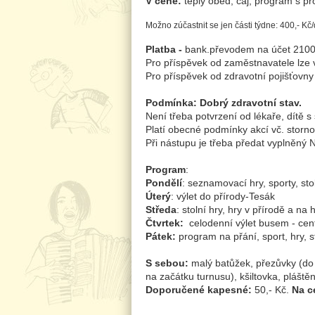
V ceně:
teplý oběd, čaj, program s pr
Možno zúčastnit se jen části týdne:
400,- Kč/
Platba -
bank.převodem na účet 2100
Pro příspěvek od zaměstnavatele lze v
Pro příspěvek od zdravotní pojišťovny
Podmínka:
Dobrý zdravotní stav.
Není třeba potvrzení od lékaře, dítě s
Platí obecné podmínky akcí vč. storn
Při nástupu je třeba předat vyplněný 
Program
:
Pondělí
: seznamovací hry, sporty, st
Úterý
: výlet do přírody-Tesák
Středa
: stolní hry, hry v přírodě a na
Čtvrtek:
celodenní výlet busem - cent
Pátek:
program na přání, sport, hry, 
S sebou:
malý batůžek, přezůvky (do 
na začátku turnusu), kšiltovka, pláštěn
Doporučené kapesné:
50,- Kč.
Na c