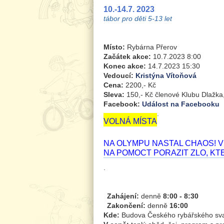
10.-14.7. 2023
tábor pro děti 5-13 let
Místo:
Rybárna Přerov
Začátek akce:
10.7.2023 8:00
Konec akce:
14.7.2023 15:30
Vedoucí:
Kristýna Vítoňová
Cena:
2200,- Kč
Sleva:
150,- Kč členové Klubu Dlažka,
Facebook:
Událost na Facebooku
.
VOLNÁ MÍSTA
NA OLYMPU NASTAL CHAOS! VE
NA POMOCT PORAZIT ZLO, KT
.
Zahájení:
denně
8:00 - 8:30
Zakončení:
denně
16:00
Kde:
Budova Českého rybářského svaz