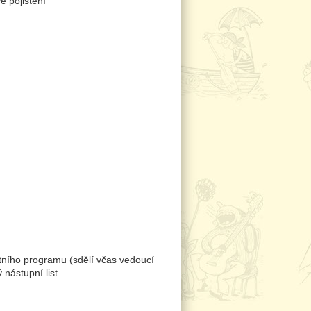
é pojištění
étního programu (sdělí včas vedoucí
 nástupní list