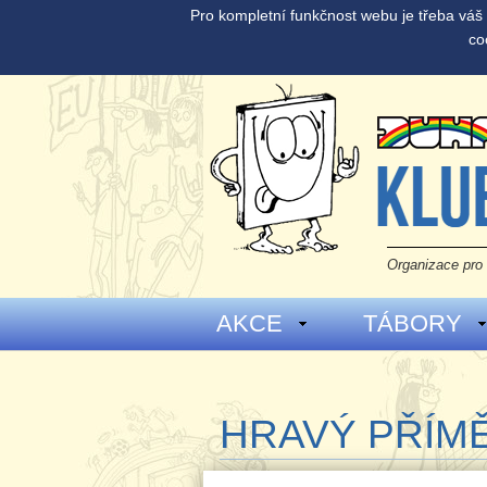
Pro kompletní funkčnost webu je třeba vá
co
Organizace pro 
AKCE
TÁBORY
HRAVÝ PŘÍM