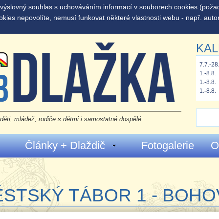
š výslovný souhlas s uchováváním informací v souborech cookies (pož
okies nepovolíte, nemusí funkovat některé vlastnosti webu - např. auto
KAL
7.7.-28
1.-8.8.
1.-8.8.
1.-8.8.
děti, mládež, rodiče s dětmi i samostatné dospělé
Články + Dlaždič
Fotogalerie
O
ĚSTSKÝ TÁBOR 1 - BOH