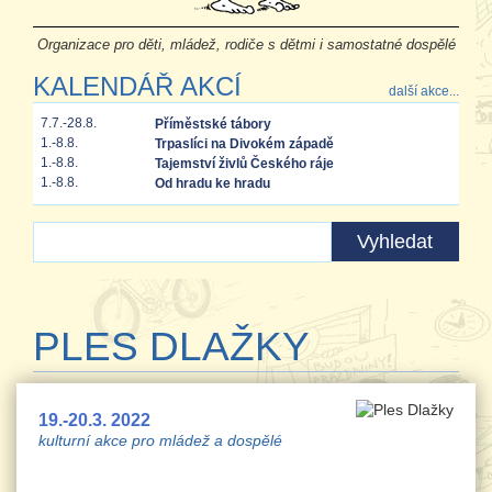
Organizace pro děti, mládež, rodiče s dětmi i samostatné dospělé
KALENDÁŘ AKCÍ
další akce...
7.7.-28.8.
Příměstské tábory
1.-8.8.
Trpaslíci na Divokém západě
1.-8.8.
Tajemství živlů Českého ráje
1.-8.8.
Od hradu ke hradu
PLES DLAŽKY
19.-20.3. 2022
kulturní akce pro mládež a dospělé