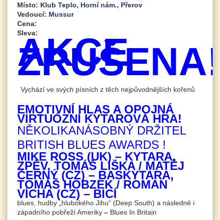
Místo:
Klub Teplo, Horní nám., Přerov
Vedoucí:
Mussur
Cena:
Sleva:
AKCE
ZRUŠENA
Vychází ve svých písních z těch nejpůvodnějších kořenů
EMOTIVNÍ HLAS A OPOJNÁ
VIRTUÓZNÍ KYTAROVÁ HRA!
NĚKOLIKANÁSOBNÝ DRŽITEL
BRITISH BLUES AWARDS !
MIKE ROSS (UK) – KYTARA,
ZPĚV, TOMÁŠ LIŠKA / MATĚJ
ČERNÝ (CZ) – BASKYTARA,
TOMÁŠ HOBZEK / ROMAN
VÍCHA (CZ) – BICÍ
blues, hudby „hlubokého Jihu“ (Deep South) a následně i
západního pobřeží Ameriky
–
Blues In Britain