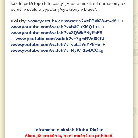
každé pídi/stopě této cesty. „Prostě muzikant namočený až
po uši v soulu a vypálený/vytvrzený v blues".
ukázky:
www.youtube.com/watch?v=FPM6W-m-dfU
+
www.youtube.com/watch?v=b8ClrXMQ1us
+
www.youtube.com/watch?v=3QWkPNyPaE8
+
www.youtube.com/watch?v=7gmRVnl60fU
+
www.youtube.com/watch?v=vaL1VsYP8Hc
+
www.youtube.com/watch?v=RyW_1wDCCag
Informace o akcích Klubu Dlažka
Akce již proběhla, není možné se přihlásit.