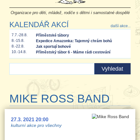
Organizace pro děti, mládež, rodiče s dětmi i samostatné dospělé
KALENDÁŘ AKCÍ
další akce...
7.7.-28.8.
Příměstské tábory
8.-15.8.
Expedice Amazonka: Tajemný chrám bohů
8.-22.8.
Jak sportují bohové
10.-14.8.
Příměstský tábor 6 - Máme rádi cestování
MIKE ROSS BAND
27.3. 2021 20:00
kulturní akce pro všechny