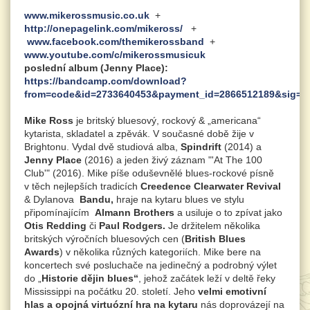
www.mikerossmusic.co.uk
+
http://onepagelink.com/mikeross/
+
www.facebook.com/themikerossband
+
www.youtube.com/c/mikerossmusicuk
poslední album (Jenny Place):
https://bandcamp.com/download?
from=code&id=2733640453&payment_id=2866512189&sig=c
Mike Ross
je britský bluesový, rockový & „americana“
kytarista, skladatel a zpěvák. V současné době žije v
Brightonu. Vydal dvě studiová alba,
Spindrift
(2014) a
Jenny Place
(2016) a jeden živý záznam "'At The 100
Club'" (2016). Mike píše oduševnělé blues-rockové písně
v těch nejlepších tradicích
Creedence Clearwater Revival
& Dylanova
Bandu,
hraje na kytaru blues ve stylu
připomínajícím
Almann Brothers
a usiluje o to zpívat jako
Otis Redding
či
Paul Rodgers.
Je držitelem několika
britských výročních bluesových cen (
British Blues
Awards
) v několika různých kategoriích. Mike bere na
koncertech své posluchače na jedinečný a podrobný výlet
do „
Historie dějin blues“
, jehož začátek leží v deltě řeky
Mississippi na počátku 20. století. Jeho
velmi emotivní
hlas a opojná virtuózní hra na kytaru
nás doprovázejí na