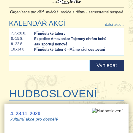
Organizace pro děti, mládež, rodiče s dětmi i samostatné dospělé
KALENDÁŘ AKCÍ
další akce...
7.7.-28.8.
Příměstské tábory
8.-15.8.
Expedice Amazonka: Tajemný chrám bohů
8.-22.8.
Jak sportují bohové
10.-14.8.
Příměstský tábor 6 - Máme rádi cestování
HUDBOSLOVENÍ
4.-28.11. 2020
kulturní akce pro dospělé