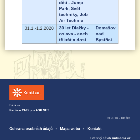
děti - Jump
Park, Svět
techniky, Job
Air Technic
30 let Dlažky -
Domašov
31.1.-1.2.2020
oslava - aneb
nad
třikrát a dost
Bystřicí
Běží na
Kentico CMS pro ASP.NET
© 2016 - Dlažka
Ochrana osobních údajů
Mapa webu
Kontakt
Grafický návrh
Antmedia.cz