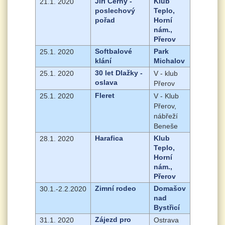
Jiří Černý -
Klub
21.1. 2020
poslechový
Teplo,
pořad
Horní
nám.,
Přerov
Softbalové
Park
25.1. 2020
klání
Michalov
30 let Dlažky -
25.1. 2020
V - klub
oslava
Přerov
Fleret
25.1. 2020
V - Klub
Přerov,
nábřeží
Beneše
Harafica
Klub
28.1. 2020
Teplo,
Horní
nám.,
Přerov
Zimní rodeo
Domašov
30.1.-2.2.2020
nad
Bystřicí
Zájezd pro
31.1. 2020
Ostrava