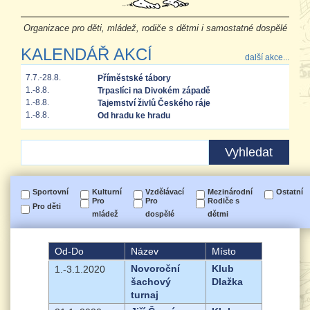
Organizace pro děti, mládež, rodiče s dětmi i samostatné dospělé
KALENDÁŘ AKCÍ
další akce...
7.7.-28.8.
Příměstské tábory
1.-8.8.
Trpaslíci na Divokém západě
1.-8.8.
Tajemství živlů Českého ráje
1.-8.8.
Od hradu ke hradu
Sportovní
Kulturní
Vzdělávací
Mezinárodní
Ostatní
Pro
Pro
Rodiče s
Pro děti
mládež
dospělé
dětmi
Od-Do
Název
Místo
Novoroční
Klub
1.-3.1.2020
šachový
Dlažka
turnaj