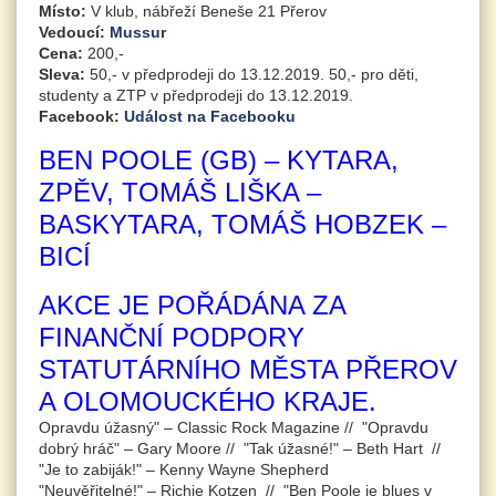
Místo:
V klub, nábřeží Beneše 21 Přerov
Vedoucí:
Mussur
Cena:
200,-
Sleva:
50,- v předprodeji do 13.12.2019. 50,- pro děti,
studenty a ZTP v předprodeji do 13.12.2019.
Facebook:
Událost na Facebooku
BEN POOLE (GB) – KYTARA,
ZPĚV, TOMÁŠ LIŠKA –
BASKYTARA, TOMÁŠ HOBZEK –
BICÍ
AKCE JE POŘÁDÁNA ZA
FINANČNÍ PODPORY
STATUTÁRNÍHO MĚSTA PŘEROV
A OLOMOUCKÉHO KRAJE.
Opravdu úžasný" –
Classic Rock Magazine
//
"Opravdu
dobrý hráč" –
Gary Moore
// "Tak úžasné!" –
Beth Hart
//
"Je to zabiják!" –
Kenny Wayne Shepherd
"Neuvěřitelné!" –
Richie Kotzen
// "Ben Poole je blues v