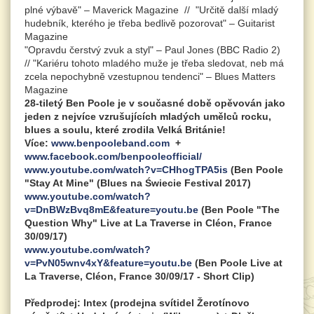
plné výbavě" –
Maverick Magazine
// "Určitě další mladý
hudebník, kterého je třeba bedlivě pozorovat" –
Guitarist
Magazine
"Opravdu čerstvý zvuk a styl" –
Paul Jones (BBC Radio 2)
// "Kariéru tohoto mladého muže je třeba sledovat, neb má
zcela nepochybně vzestupnou tendenci" –
Blues Matters
Magazine
28-tiletý Ben Poole je v současné době opěvován jako
jeden z nejvíce vzrušujících mladých umělců rocku,
blues a soulu, které zrodila Velká Británie!
Více:
www.benpooleband.com
+
www.facebook.com/benpooleofficial/
www.youtube.com/watch?v=CHhogTPA5is
(Ben Poole
"Stay At Mine" (Blues na Świecie Festival 2017)
www.youtube.com/watch?
v=DnBWzBvq8mE&feature=youtu.be
(Ben Poole "The
Question Why" Live at La Traverse in Cléon, France
30/09/17)
www.youtube.com/watch?
v=PvN05wnv4xY&feature=youtu.be
(Ben Poole Live at
La Traverse, Cléon, France 30/09/17 - Short Clip)
Předprodej: Intex (prodejna svítidel Žerotínovo