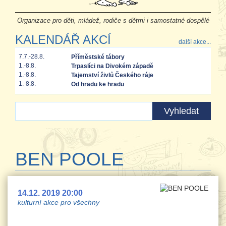
Organizace pro děti, mládež, rodiče s dětmi i samostatné dospělé
KALENDÁŘ AKCÍ
další akce...
7.7.-28.8.
Příměstské tábory
1.-8.8.
Trpaslíci na Divokém západě
1.-8.8.
Tajemství živlů Českého ráje
1.-8.8.
Od hradu ke hradu
BEN POOLE
14.12. 2019 20:00
kulturní akce pro všechny