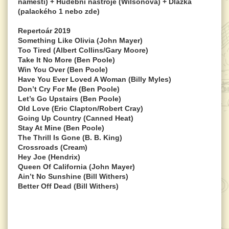
náměstí) + Hudební nástroje (Wilsonova) + Dlažka
(palackého 1 nebo zde)
Repertoár
2019
Something Like Olivia
(John Mayer)
Too Tired
(Albert Collins/Gary Moore)
Take It No More
(Ben Poole)
Win You Over
(Ben Poole)
Have You Ever Loved A Woman
(Billy Myles)
Don’t Cry For Me
(Ben Poole)
Let’s Go Upstairs
(Ben Poole)
Old Love
(Eric Clapton/Robert Cray)
Going Up Country
(Canned Heat)
Stay At Mine
(Ben Poole)
The Thrill Is Gone
(B. B. King)
Crossroads
(Cream)
Hey Joe (Hendrix)
Queen Of California
(John Mayer)
Ain’t No Sunshine
(Bill Withers)
Better Off Dead
(Bill Withers)