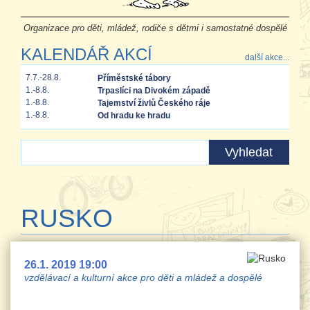
Organizace pro děti, mládež, rodiče s dětmi i samostatné dospělé
KALENDÁŘ AKCÍ
další akce...
7.7.-28.8.
Příměstské tábory
1.-8.8.
Trpaslíci na Divokém západě
1.-8.8.
Tajemství živlů Českého ráje
1.-8.8.
Od hradu ke hradu
RUSKO
26.1. 2019 19:00
vzdělávací a kulturní akce pro děti a mládež a dospělé