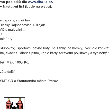
orno poplatků dle
www.dlazka.cz
.
ný Nástupní list (bude na webu).
t, sporty, stolní hry
 Dlažky Rajnochovice + Troják
 hřišti, malování …
– ZOO.
stolní hry…
klubovny), sportovní pevné boty (ne žabky, ne krosky),
věci dle konkr
ka, svačina, láhev s pitím
, kopie karty zdravotní pojišťovny a vyplněný n
Max. 100,- Kč.
let:
vá a další
ŠMT ČR a Statutárního města Přerov!