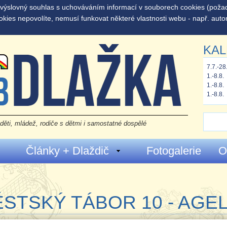
š výslovný souhlas s uchováváním informací v souborech cookies (pož
okies nepovolíte, nemusí funkovat některé vlastnosti webu - např. auto
KAL
7.7.-28
1.-8.8.
1.-8.8.
1.-8.8.
děti, mládež, rodiče s dětmi i samostatné dospělé
Články + Dlaždič
Fotogalerie
O
STSKÝ TÁBOR 10 - AGE