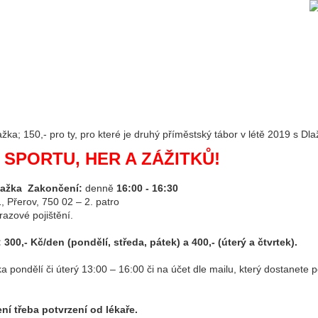
ka; 150,- pro ty, pro které je druhý příměstský tábor v létě 2019 s Dl
SPORTU, HER A ZÁŽITKŮ!
ažka
Zakončení:
denně
16:00 - 16:30
, Přerov, 750 02 – 2. patro
úrazové pojištění.
:
300,- Kč/den (pondělí, středa, pátek) a 400,- (úterý a čtvrtek).
žka pondělí či úterý 13:00 – 16:00 či na účet dle mailu, který dostanete 
ní třeba potvrzení od lékaře.