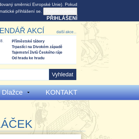
adovaný směrnicí Evropské Unie). Pokud
matické přihlášení se.
PŘIHLÁŠENÍ
ENDÁŘ AKCÍ
další akce...
.8.
Příměstské tábory
Trpaslíci na Divokém západě
Tajemství živlů Českého ráje
Od hradu ke hradu
 Dlažce
KONTAKT
LÁČEK