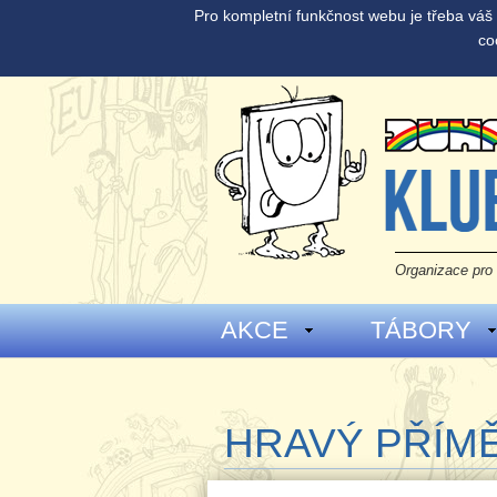
Pro kompletní funkčnost webu je třeba vá
co
Organizace pro 
AKCE
TÁBORY
HRAVÝ PŘÍMĚ