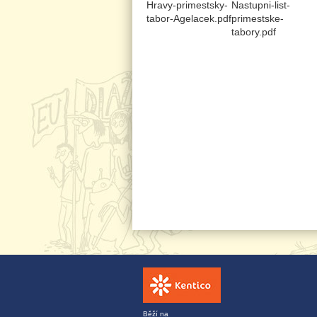
Hravy-primestsky-
Nastupni-list-
tabor-Agelacek.pdf
primestske-
tabory.pdf
Běží na