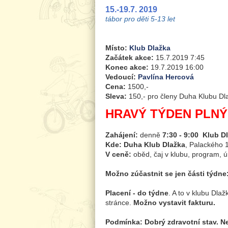
15.-19.7. 2019
tábor pro děti 5-13 let
Místo:
Klub Dlažka
Začátek akce:
15.7.2019 7:45
Konec akce:
19.7.2019 16:00
Vedoucí:
Pavlína Hercová
Cena:
1500,-
Sleva:
150,- pro členy Duha Klubu Dlaž
HRAVÝ TÝDEN PLNÝ 
Zahájení:
denně
7:30 - 9:00
Klub Dl
Kde: Duha Klub Dlažka
, Palackého 1
V ceně:
oběd, čaj v klubu, program, 
Možno zúčastnit se jen části týdne
Placení - d
o týdne
. A to v klubu Dla
stránce.
Možno vystavit fakturu.
Podmínka:
Dobrý zdravotní stav.
Ne