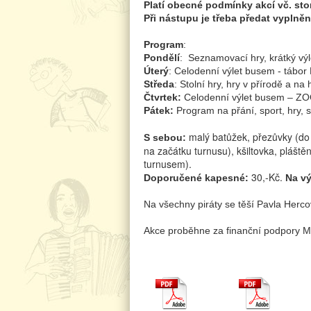
Platí obecné podmínky akcí vč. st
Při nástupu je třeba předat vyplně
Program
:
Pondělí
: Seznamovací hry, krátký výle
Úterý
: Celodenní výlet busem - tábor
Středa
: Stolní hry, hry v přírodě a na
Čtvrtek:
Celodenní výlet busem 
Pátek:
Program na přání, sport, hry, 
malý batůžek, přezůvky (do 
S sebou:
na začátku turnusu), kšiltovka,
pláštěn
turnusem).
30,-Kč.
Doporučené kapesné:
Na vý
Na všechny piráty se těší Pavla Herco
Akce proběhne za finanční podpory M