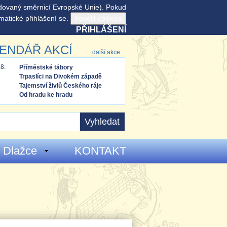
adovaný směrnicí Evropské Unie). Pokud
matické přihlášení se.
PŘIHLÁŠENÍ
ENDÁŘ AKCÍ
další akce...
.8.
Příměstské tábory
Trpaslíci na Divokém západě
Tajemství živlů Českého ráje
Od hradu ke hradu
 Dlažce
KONTAKT