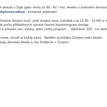
 skautů u Dyje (jako vloni) za 90,- Kč / noc. Anebo u známého domor
ubytovna města
- turistické ubytování.
ínáme dvojice muži, poté dvojice ženy (začátek cca 12,30 - 13,00) a 
dle počtu přihlášených upravit časový harmonogram turnaje.
 a předání cen, kytary, zpěv, volný program ... Vybíráme 100,- na obč
í cesta (hradí si každý sám). Nedělní prohlídka Znojma nebo bazén.
inga Jaroslav Biolek a Jan Kolštrom + Znojmo