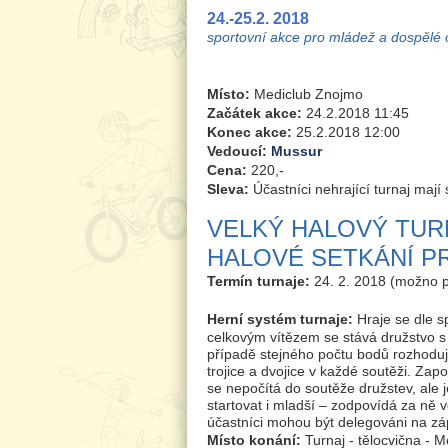
24.-25.2. 2018
sportovní akce pro mládež a dospělé o
Místo:
Mediclub Znojmo
Začátek akce:
24.2.2018 11:45
Konec akce:
25.2.2018 12:00
Vedoucí:
Mussur
Cena:
220,-
Sleva:
Účastníci nehrající turnaj mají
VELKÝ HALOVÝ TURN
HALOVÉ SETKÁNÍ P
Termín turnaje:
24. 2. 2018 (možno p
Herní systém turnaje:
Hraje se dle s
celkovým vítězem se stává družstvo s 
případě stejného počtu bodů rozhoduje
trojice a dvojice v každé soutěži. Zapo
se nepočítá do soutěže družstev, ale 
startovat i mladší – zodpovídá za ně v
účastníci mohou být delegováni na zá
Místo konání:
Turnaj - tělocvična -