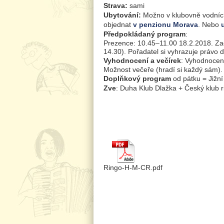
Strava:
sami
Ubytování:
Možno v klubovně vodních
objednat
v penzionu Morava
. Nebo
Předpokládaný program
:
Prezence: 10.45–11.00 18.2.2018. Zač
14.30). Pořadatel si vyhrazuje právo 
Vyhodnocení a večírek
: Vyhodnocení
Možnost večeře (hradí si každý sám).
Doplňkový program
od pátku = Jižn
Zve
: Duha Klub Dlažka + Český klub r
Ringo-H-M-CR.pdf