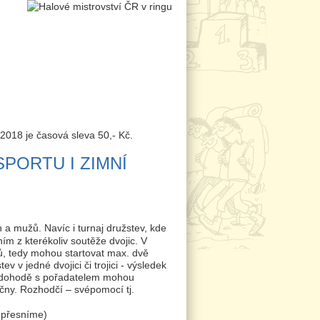
.2018 je časová sleva 50,- Kč.
PORTU I ZIMNÍ
en a mužů. Navíc i turnaj družstev, kde
m z kterékoliv soutěže dvojic. V
ů, tedy mohou startovat max. dvě
v v jedné dvojici či trojici - výsledek
(po dohodě s pořadatelem mohou
vičny. Rozhodčí – svépomocí tj.
(upřesníme)