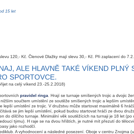
d 15 let
 slevu 120,- Kč. Členové Dlažky mají slevu 30,- Kč. Při zaplacení do 7.2
AJ, ALE HLAVNĚ TAKÉ VÍKEND PLNÝ S
RO SPORTOVCE.
řijet na celý víkend 23.-25.2.2018)
portovních
pravidel ringa
. Hrají se turnaje smíšených trojic a dvojic ž
nižším součtem umístění ze soutěže smíšených trojic a lepším umístění
 lepší umístění ze trojic. V družstvu může startovat maximálně 6 hráč
čítává se jim lepší umístění, pokud budou startovat hráči ze dvou družste
jen do dílčího turnaje. Minimální věk soutěžících na turnaji je 18 let 
edoucí týmu). H raje se na dvou hřištích, je nutné mít přezutí do těloc
pasy jako rozhodčí.
 Mediklub. A vyhodnocení a následné posezení. Oboje v centru Znojma 