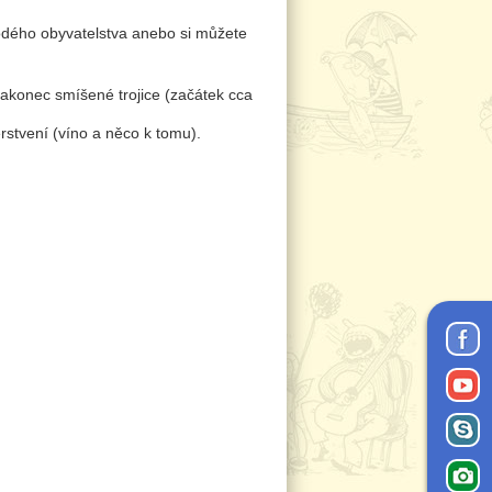
odého obyvatelstva anebo si můžete
nakonec smíšené trojice (začátek cca
erstvení (víno a něco k tomu).