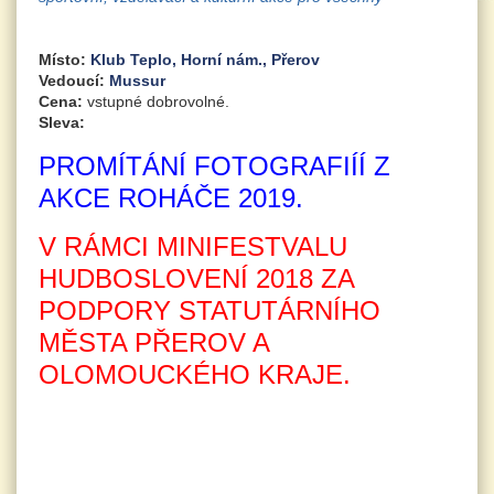
Místo:
Klub Teplo, Horní nám., Přerov
Vedoucí:
Mussur
Cena:
vstupné dobrovolné.
Sleva:
PROMÍTÁNÍ FOTOGRAFIÍÍ Z
AKCE ROHÁČE 2019.
V RÁMCI MINIFESTVALU
Hudbo
HUDBOSLOVENÍ 2018 ZA
2018.
PODPORY STATUTÁRNÍHO
MĚSTA PŘEROV A
OLOMOUCKÉHO KRAJE.
Olom
kraj.j