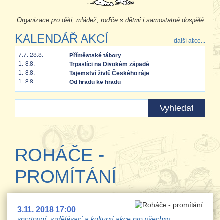
Organizace pro děti, mládež, rodiče s dětmi i samostatné dospělé
KALENDÁŘ AKCÍ
další akce...
7.7.-28.8.
Příměstské tábory
1.-8.8.
Trpaslíci na Divokém západě
1.-8.8.
Tajemství živlů Českého ráje
1.-8.8.
Od hradu ke hradu
ROHÁČE -
PROMÍTÁNÍ
3.11. 2018 17:00
sportovní, vzdělávací a kulturní akce pro všechny