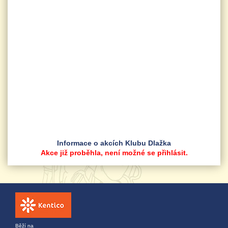
Znak
Informace o akcích Klubu Dlažka
Akce již proběhla, není možné se přihlásit.
Běží na