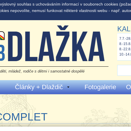
š výslovný souhlas s uchováváním informací v souborech cookies (pož
okies nepovolíte, nemusí funkovat některé vlastnosti webu - např. auto
KAL
7.7.-28
8.-15.8
8.-22.8
10.-14.
děti, mládež, rodiče s dětmi i samostatné dospělé
Články + Dlaždič
Fotogalerie
O
COMPLET