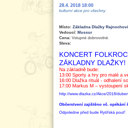
28.4. 2018 18:00
kulturní akce pro všechny
Místo:
Základna Dlažky Rajnochov
Vedoucí:
Mussur
Cena:
Vstupné dobrovolné.
Sleva:
KONCERT FOLKROCK
ZÁKLADNY DLAŽKY!
Na základně bude:
13:00 Sporty a hry pro malé a v
16:00 Dlažka rituál - odhalení s
17:00 Markus M – vystoupení s
http://www.dlazka.cz/Akce/2018/duben
Občerstvení zajištěno vč. opékání
Odpoledne před bude Rytířská pouť! 