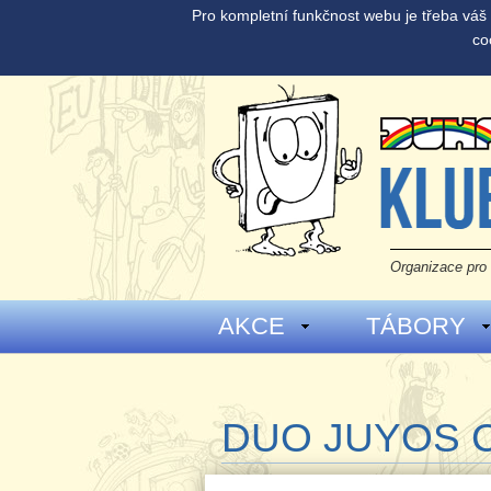
Pro kompletní funkčnost webu je třeba vá
co
Organizace pro 
AKCE
TÁBORY
DUO JUYOS 