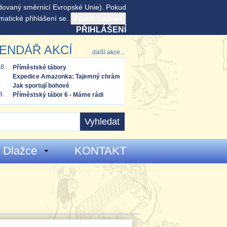
adovaný směrnicí Evropské Unie). Pokud
matické přihlášení se.
PŘIHLÁŠENÍ
ENDÁŘ AKCÍ
další akce...
.8.
Příměstské tábory
.
Expedice Amazonka: Tajemný chrám
.
Jak sportují bohové
bohů
8.
Příměstský tábor 6 - Máme rádi
cestování
 Dlažce
KONTAKT