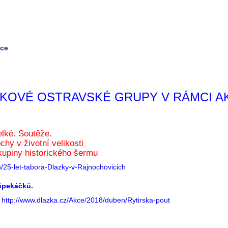
ice
OVÉ OSTRAVSKÉ GRUPY V RÁMCI AK
elké. Soutěže.
ochy v životní velikosti
kupiny historického šermu
/25-let-tabora-Dlazky-v-Rajnochovicich
 špekáčků.
http://www.dlazka.cz/Akce/2018/duben/Rytirska-pout