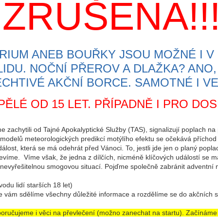
ZRUŠENA!!
IUM ANEB BOUŘKY JSOU MOŽNÉ I V
DU. NOČNÍ PŘEROV A DLAŽKA? ANO, 
HTIVÉ AKČNÍ BORCE. SAMOTNÉ I VE
ĚLÉ OD 15 LET. PŘÍPADNĚ I PRO DOS
me zachytili od Tajné Apokalyptické Služby (TAS), signalizují poplach n
modelů meteorologických predikcí motýlího efektu se očekává příchod t
lost, která se má odehrát před Vánoci. To, jestli jde jen o planý popla
evíme. Víme však, že jedna z dílčích, nicméně klíčových událostí se m
vyřešitelnou smogovou situací. Pojďme společně zabránit adventní my
odu lidí starších 18 let)
de vám sdělíme všechny důležité informace a rozdělíme se do akčních 
oručujeme i věci na převlečení (možno zanechat na startu). Začínáme