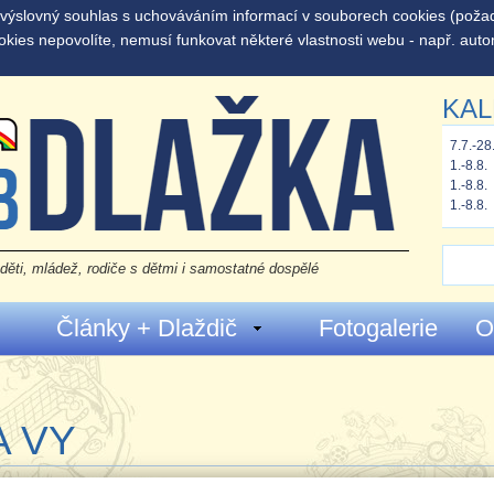
š výslovný souhlas s uchováváním informací v souborech cookies (pož
okies nepovolíte, nemusí funkovat některé vlastnosti webu - např. auto
KAL
7.7.-28
1.-8.8.
1.-8.8.
1.-8.8.
děti, mládež, rodiče s dětmi i samostatné dospělé
Články + Dlaždič
Fotogalerie
O
A VY