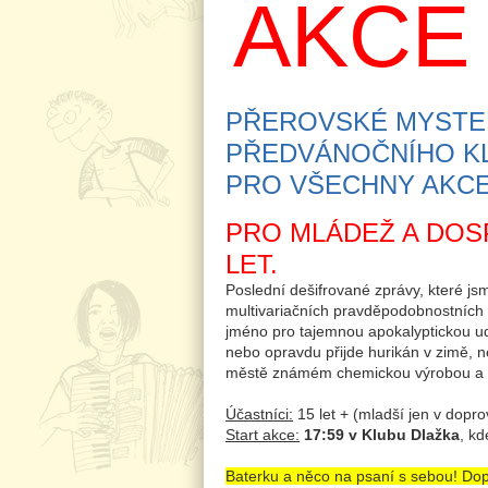
AKCE 
PŘEROVSKÉ MYSTER
PŘEDVÁNOČNÍHO KLI
PRO VŠECHNY AKCEC
PRO MLÁDEŽ A DOSP
LET.
Poslední dešifrované zprávy, které js
multivariačních pravděpodobnostních 
jméno pro tajemnou apokalyptickou udá
nebo opravdu přijde hurikán v zimě, n
městě známém chemickou výrobou a ne
Účastníci:
15 let + (mladší jen v doprov
Start akce:
17:59 v Klubu Dlažka
, k
Baterku a něco na psaní s sebou! Dop