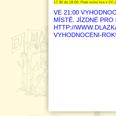
17:30 do 18:00. Poté noční hra v CC (
VE 21:00 VYHODNO
MÍSTĚ. JÍZDNÉ PRO
HTTP://WWW.DLAZK
VYHODNOCENI-ROKU