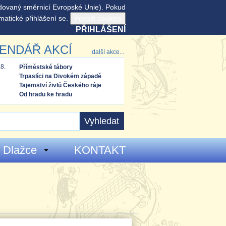
adovaný směrnicí Evropské Unie). Pokud
matické přihlášení se.
PŘIHLÁŠENÍ
ENDÁŘ AKCÍ
další akce...
.8.
Příměstské tábory
Trpaslíci na Divokém západě
Tajemství živlů Českého ráje
Od hradu ke hradu
 Dlažce
KONTAKT