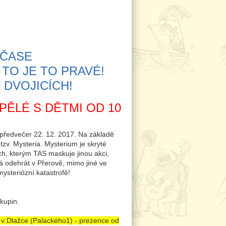
!
 ČASE
TO JE TO PRAVÉ!
 DVOJICÍCH!
PĚLÉ S DĚTMI OD 10
a předvečer 22. 12. 2017. Na základě
zv. Mysteria. Mysterium je skryté
ch, kterým TAS maskuje jinou akci,
á odehrát v Přerově, mimo jiné ve
steriózní katastrofě!
skupin.
 v Dlažce (Palackého1) - prezence od